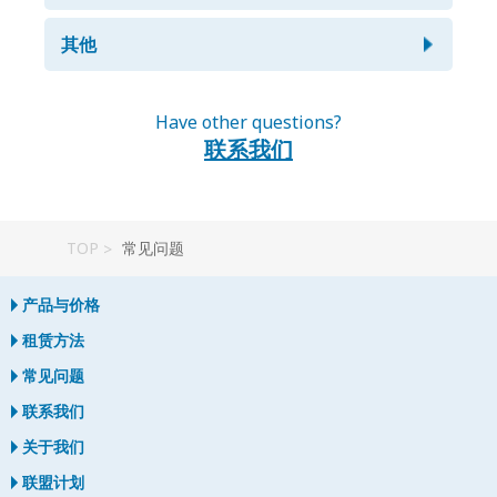
internet or unable to charge? Solve
Skype 或其他 VoIP 作为替代方案！
选择我们的快递服务（500 日元）。
查包裹。您还可以在下面找到设置方法。只需在设备上打开
有，请联系我们并询问长期价格。我们会提供您一个优惠的
problems fast with our easy-to-
设备并输入信息即可。
我的移动 WiFi 丢失或被盗，该怎么办？
我想在机场取移动 Wifi/ SIM 卡，如何
其他
我们建议您购买我们的损坏/丢失保险（每天 80 日元）。没
报价。
follow videos below.
有保险，赔偿费用为 40,000 日元，但有保险，最高只需赔
取？
请立即告诉我们。然后，我们将告知您寄送替换设备的程
偿 10,000 万日元。
每部手机/设备都能用你们的预付费 SIM
我打算去爬富士山，还能使用你们的移动
序。
Troubleshoot for device NA01
您可以前往邮局，并向他们出示您的跟踪号和护照。整个过
Have other questions?
我拿到了你们的移动 WiFi，如何连接？
卡吗？
Wifi 上网吗？
程应该不到一分钟。
联系我们
Troubleshoot for device FS030W
您的移动 WiFi 设备会随附“如何连接”说明书。请再次检查
基本都能用，只要您的设备未装 SIM 卡。请检查兼容性。
可以，您可以使用我们的 Wi-Fi 路由器上网，即使您位于富
Wi-Fi 覆盖范围有多大？
包裹。您还可以在下面找到设置方法。
Troubleshoot for device A101ZT
请注意，如果您的手机不能用我们的 SIM 卡，我们不接受
我无法在机场取移动 WiFi 和 SIM 卡，该
士山的山顶！
取消请求。
怎么办？
请在此处查看或与我们联系并告知您的目的。我们将检查区
我的航班将在晚间到达，是否可以在机场
Troubleshoot for device 802ZT
TOP
常见问题
域服务地图。
取移动 WiFi/SIM 卡？
https://www.softbank.jp
请立即致电或发电子邮件给我们。我们将向另一个目的地提
Troubleshoot for device 601HW
Does your Store have any coupons
供新包裹，并收取 1000 日元的重新发货费用。请在 3 天内
我是否需要激活预付SIM卡？
产品与价格
您应该查看邮局的营业时间，如果您在下班时间前不到 2 小
or promotions?
告知我们您的酒店或住宿地址。在确认您的住宿信息和收到
Troubleshoot for device 501HW
时内到达，我们强烈建议您在计划的住宿地取移动 WiFi 或
付款后，将发送一个新包裹给您。
租赁方法
预付费 SIM 卡。
否，您不需将其激活。我们将把预激活的 SIM 卡寄送给
我们会在随身 wifi 租借套餐中收到使用说
Yes, we offer promotions during different seasons. You
您。您只需要检查要使用该卡的设备的 APN 设置即可。预
常见问题
can also find our coupons on various websites such as
明书吗？
付费 SIM 卡将随附 APN 设置说明手册。
Wethrift
.
联系我们
I forgot to return my pocket WiFi
会的，我们提供了有关如何连接到互联网以及如何解决故障
我何时必须归还移动 Wifi？
关于我们
before passing the airport security
的说明手册。如果您有任何问题，请联系我们的客户服务
(cs@japan-wireless.com)。
联盟计划
gate. What should I do?
我正在使用预付费 SIM 卡，如何知道使用
您必须在租借期结束的第二天中午之前，将移动 WiFi 路由
Can I use the portable mobile WiFi