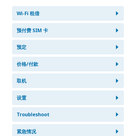
Wi-Fi 租借
我可以使用 Wi-Fi 路由器拨打或接听电话
预付费 SIM 卡
吗？
我可以在日本使用 Skype、LINE、
预定
不可以。移动 Wifi 仅可用于数据使用用途。但您可以使用
Kakao talk、Viber 或其他 VoIP 和预付
Skype 和其他 VoIP 作为替代方案！
费 SIM 卡吗？
我没有足够的时间来遵循常规预定流程。
价格/付款
还有其他方法吗？
可以。您可以通过 Skype 或其他 VoIP 与您国内的亲朋好
我需要拥有 Paypal 帐户吗？
电池续航时间多久？
友畅谈。但是，如果您打算长时间通话，我们建议您租借一
取机
有，请尽快与我们联系。我们会尽力为您提供帮助。如果您
台已开通每日不限流量计划的随身 wifi 设备。
赶时间，您也可以选择我们的快递服务（500 日元）。
不，您不需要有 Paypal 帐户就能付款。只需通过 Paypal
我们的移动 WiFi 路由器的电池续航时间约为 4-8 小时，这
具体何时可以在取机送日期获得预定货
设置
用 VISA、AMEX 或 Mastercard 卡付款
期间可以持续通信。您可以使用“自动 WiFi 关闭系统”模式
物？
延长电池寿命。我们还免费出租手机电池！您不必担心电池
我可以使用预付费SIM卡拨打或接听电话
电量不足。
我已收到你们的预付费 SIM 卡。如果在我
我应该在取机日期前多少天预定？
Troubleshoot
货物将在您的取机日期前一天送达，以便您可以在取机日期
吗？
的设备上设置 APN？
我想租借超过 5 个月，你们有特殊价格折
的任何时间使用它们。
我们要求客户至少在他们希望的取机日期前 3 天提交订单。
Having trouble connecting to the
扣吗？
紧急情况
不可以。我们只销售预付费数据 SIM 卡。但您可以使用
如果您的取机日期不到 3 天，请直接与我们联系。您也可以
您的预付费 SIM 卡会随附“如何设置APN”说明书。请再次检
我有点担心丢失移动 Wifi 路由器...