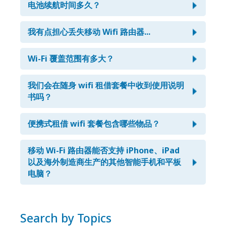
Skype 和其他 VoIP 作为替代方案！
电池续航时间多久？
我们的移动 WiFi 路由器的电池续航时间约为 4-8 小时，这
期间可以持续通信。您可以使用“自动 WiFi 关闭系统”模式延
我有点担心丢失移动 Wifi 路由器...
长电池寿命。我们还免费出租手机电池！您不必担心电池电
我们建议您购买我们的损坏/丢失保险（每天 80 日元）。没
量不足。
有保险，赔偿费用为 40,000 日元，但有保险，最高只需赔
Wi-Fi 覆盖范围有多大？
偿 10,000 万日元。
请在此处查看或与我们联系并告知您的目的。我们将检查区
域服务地图。
我们会在随身 wifi 租借套餐中收到使用说明
https://www.softbank.jp
书吗？
会的，我们提供了有关如何连接到互联网以及如何解决故障
的说明手册。如果您有任何问题，请联系我们的客户服务
便携式租借 wifi 套餐包含哪些物品？
(cs@japan-wireless.com)。
套餐中的所有物品包括：移动 Wi-Fi 路由器、AC 适配器、
USB 缆线、备用电池、说明书和小袋。
移动 Wi-Fi 路由器能否支持 iPhone、iPad
以及海外制造商生产的其他智能手机和平板
电脑？
能，我们的移动 Wi-Fi 路由器支持所有具有 WiFi 功能的设
备。
Search by Topics