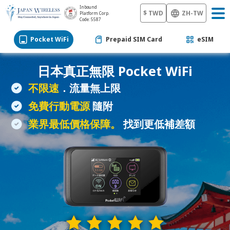
Inbound
$ TWD
ZH-TW
Platform Corp.
Code: 5587
Pocket WiFi
Prepaid SIM Card
eSIM
日本真正無限
Pocket WiFi
不限速
．流量無上限
免費行動電源
隨附
業界最低價格保障。
找到更低補差額