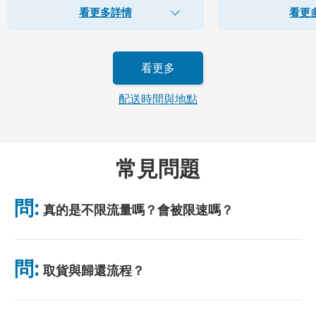
看更多詳情
看更
看更多
配送時間與地點
常見問題
問:
真的是不限流量嗎？會被限速嗎？
是的，真正無限。我們不採用公平使用政策（FUP）或任何限速措
施。你可全天不限量使用數據。 （如同任何行動網絡，臨時壅塞
問:
取貨與歸還流程？
可能影響網速。）若出現基於政策的限速，我們將補償租金。
可於主要機場取貨，或選擇飯店/住址配送（入住前送達）。包裹
附有預付郵資回郵信封，只需投入任意郵筒即可。無需紙質手續，