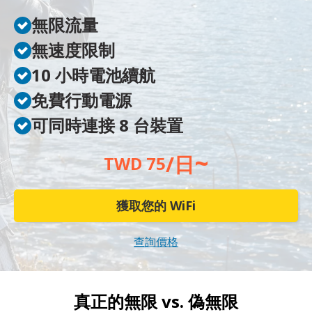
無限流量
無速度限制
10 小時電池續航
免費行動電源
可同時連接 8 台裝置
~
/日
TWD 75
獲取您的 WiFi
查詢價格
真正的無限 vs.
偽無限