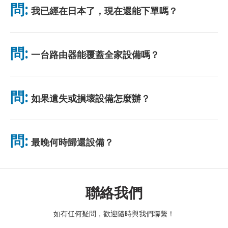
問:
我已經在日本了，現在還能下單嗎？
無需排隊。
可以。機場可當天取貨。飯店配送一般隔日送達。若不確定，請聯
絡我們確認最快方案。
問:
一台路由器能覆蓋全家設備嗎？
可以。最多可連接 10 台裝置（手機、平板、電腦）。電池續航力
最長 10 小時，並附贈免費行動電源。電池續航力最長 10 小時，
問:
如果遺失或損壞設備怎麼辦？
並附贈免費行動電源。
您可以在結帳時添加保險，以涵蓋遺失或損壞的情況。如果沒有保
險，將收取更換費用。如果發生任何問題，請立即與我們聯繫——
問:
最晚何時歸還設備？
我們將協助您保持連線。
請於租賃結束隔天中午前將設備投入郵筒。逾期歸還將產生額外費
用。
聯絡我們
如有任何疑問，歡迎隨時與我們聯繫！