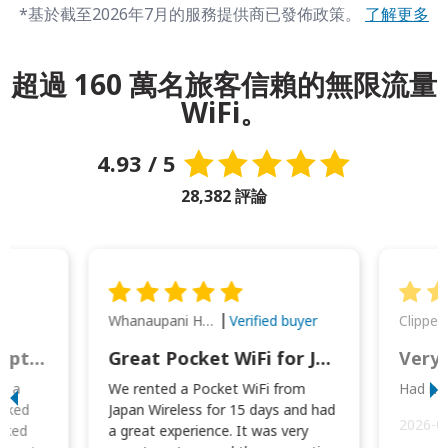
*基於截至2026年7月的服務提供商已發佈政策。
了解更多
超過 160 萬名旅客信賴的無限流量
WiFi。
4.93 / 5
28,382 評論
Whanaupani Henry Joseph Macown
r
Verified buyer
This was wonderful option to a family of four. Everything worked smoothly.
Great Pocket WiFi for Japan Travel
Very 
to a
We rented a Pocket WiFi from
Had no 
orked
Japan Wireless for 15 days and had
2026-0
cked
a great experience. It was very