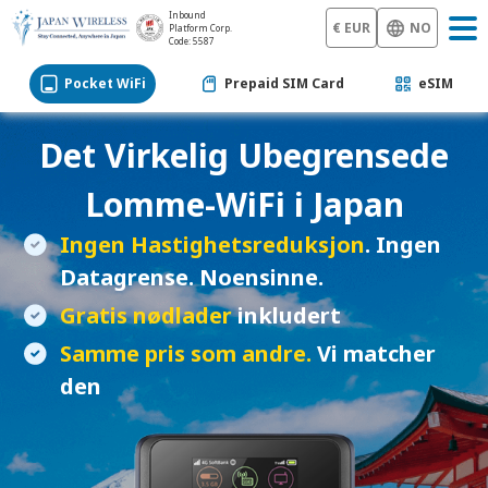
Inbound
€ EUR
NO
Platform Corp.
Code: 5587
Pocket WiFi
Prepaid SIM Card
eSIM
Det Virkelig Ubegrensede
Lomme-WiFi
i Japan
Ingen Hastighetsreduksjon
. Ingen
Datagrense. Noensinne.
Gratis nødlader
inkludert
Samme pris som andre.
Vi matcher
den