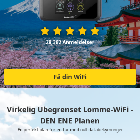
28,382 Anmeldelser
Få din WiFi
Virkelig Ubegrenset Lomme-WiFi -
DEN ENE Planen
Én perfekt plan for en tur med null databekymringer