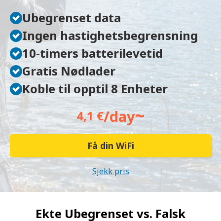
Ubegrenset data
Ingen hastighetsbegrensning
10-timers batterilevetid
Gratis Nødlader
Koble til opptil 8 Enheter
~
/day
4,1 €
Få din WiFi
Sjekk pris
Ekte Ubegrenset vs.
Falsk