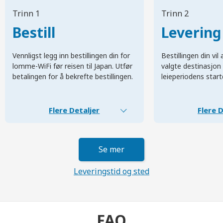
Trinn 1
Trinn 2
Bestill
Levering
Vennligst legg inn bestillingen din for
Bestillingen din vi
lomme-WiFi før reisen til Japan. Utfør
valgte destinasjon 
betalingen for å bekrefte bestillingen.
leieperiodens start
Flere Detaljer
Flere D
Se mer
Leveringstid og sted
FAQ