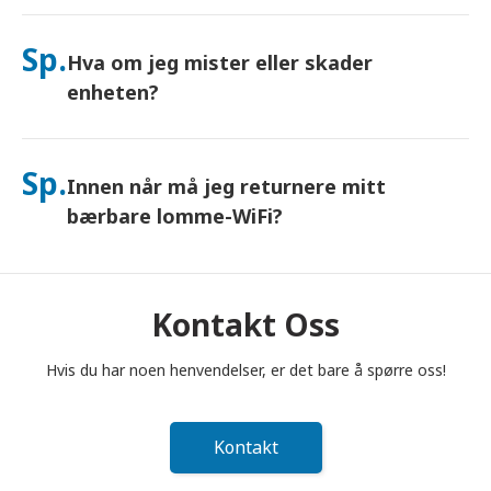
Ja – koble til opptil 10 enheter samtidig (telefoner, nettbrett,
bærbare datamaskiner). Batteriet varer i opptil 10 timer, og vi
Sp.
Hva om jeg mister eller skader
inkluderer en gratis nødlader for bruk hele dagen.
enheten?
Du kan legge til Forsikring i kassen for å dekke tap eller skade.
Uten beskyttelse tilkommer et erstatningsgebyr. Hvis noe
Sp.
Innen når må jeg returnere mitt
skjer, kontakt oss umiddelbart – vi hjelper deg med å holde
deg tilkoblet.
bærbare lomme-WiFi?
Du må legge din bærbare lomme-WiFi-ruter i postkassen
innen kl. 12.00 (middag) dagen etter at leieperioden er
avsluttet. Hvis du returnerer for sent, vil du bli belastet.
Kontakt Oss
Hvis du har noen henvendelser, er det bare å spørre oss!
Kontakt