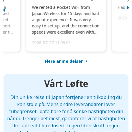
to a
We rented a Pocket WiFi from
Had no 
orked
Japan Wireless for 15 days and had
2026-0
cked
a great experience. It was very
irport
easy to set up, and the connection
ater to
speeds were excellent even with
four phones conne...
2026-07-27 11:09:01
Flere anmeldelser
Vårt Løfte
Din unike reise til Japan fortjener en tilkobling du
kan stole på. Mens andre leverandører lover
"ubegrenset" data bare for å senke hastigheten din
når du trenger det mest, garanterer vi at hastigheten
din aldri vil bli redusert. Ingen liten skrift, ingen