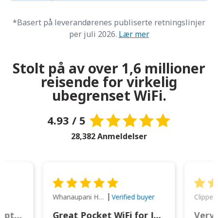
*Basert på leverandørenes publiserte retningslinjer
per juli 2026.
Lær mer
Stolt på av over 1,6 millioner
reisende for virkelig
ubegrenset WiFi.
4.93 / 5
28,382 Anmeldelser
Whanaupani Henry Joseph Macown
r
Verified buyer
This was wonderful option to a family of four. Everything worked smoothly.
Great Pocket WiFi for Japan Travel
Very 