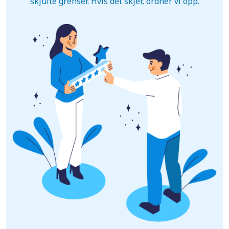
skjulte grenser. Hvis det skjer, ordner vi opp.