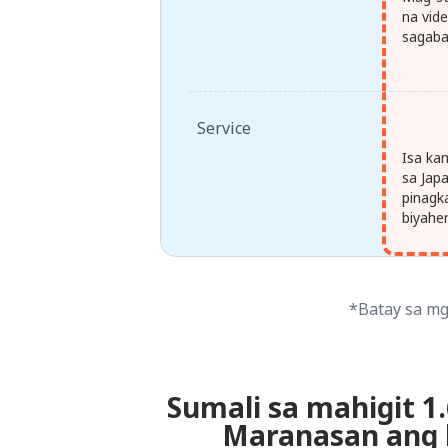
na vid
sagaba
Service
Isa ka
sa Jap
pinagk
biyahe
*Batay sa mg
Sumali sa mahigit 1
Maranasan ang 