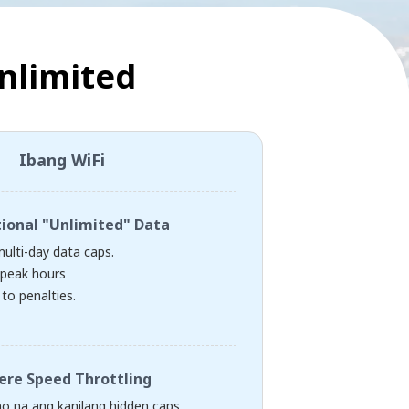
nlimited
Ibang WiFi
tional "Unlimited" Data
multi-day data caps.
peak hours
to penalties.
ere Speed Throttling
 na ang kanilang hidden caps,