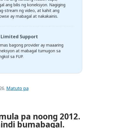
al ang bilis ng koneksyon. Nagiging
g-stream ng video, at kahit ang
owse ay mabagal at nakakainis.
Limited Support
 mas bagong provider ay maaaring
neksyon at mabagal tumugon sa
gkol sa FUP.
26.
Matuto pa
imula pa noong 2012.
indi bumabagal.