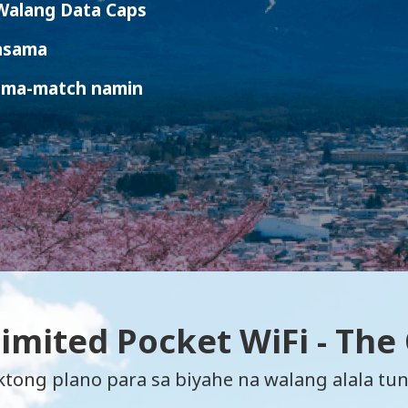
 Walang Data Caps
asama
 ma-match namin
limited Pocket WiFi - The
tong plano para sa biyahe na walang alala tun