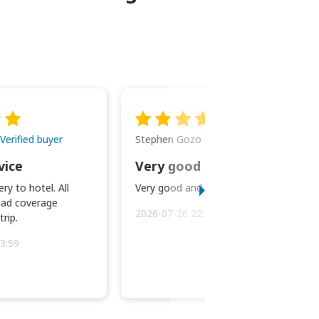
Stephen Gozo
Verified buyer
Verified buyer
vice
Very good and prompt service.
ry to hotel. All
Very good and prompt service.
ad coverage
2026-07-26 22:43:45
rip.
3:59