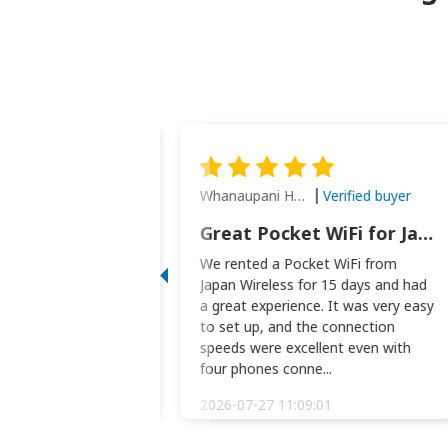
Whanaupani Henry Joseph Macown
Verified buyer
Verified buyer
This was wonderful option to a family of four. Everything worked smoothly.
Great Pocket WiFi for Japan Travel
rful option to a
We rented a Pocket WiFi from
. Everything worked
Japan Wireless for 15 days and had
picked the pocked
a great experience. It was very easy
okio Haneda airport
to set up, and the connection
t two weeks later to
speeds were excellent even with
m...
four phones conne...
:34:51
2026-07-27 11:09:01