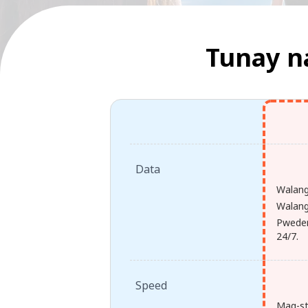
Tunay n
Data
Walang
Walang 
Pweden
24/7.
Speed
Mag-st