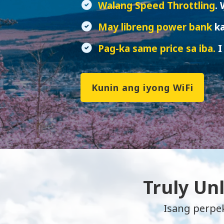
Walang Speed Throttling
.
May libreng power bank
k
Pag-ka same price sa iba.
I
Kunin ang iyong WiFi
Truly Un
Isang perpek