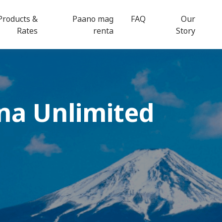
Products &
Paano mag
FAQ
Our
Rates
renta
Story
na Unlimited