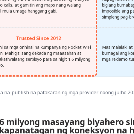
eo calls, at gamitin ang maps nang walang
biglang bumabag
l mula umaga hanggang gabi.
imposible ang pa
simpleng pag-br
Trusted Since 2012
mi sa mga orihinal na kumpanya ng Pocket WiFi
Mas malalaki at
an. Mahigit isang dekada ng maaasahan at
bumagal ang ko
akatiwalaang serbisyo para sa higit 1.6 milyong
mga reklamo tun
ro.
a na-publish na patakaran ng mga provider noong julho 20
.6 milyong masayang biyahero s
kapanatagan ng koneksyon na h