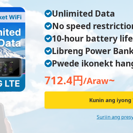
Unlimited Data
No speed restrictio
10-hour battery life
Libreng Power Ban
Pwede ikonekt hang
712.4円
~
/Araw
Kunin ang iyong 
Suriin ang pres