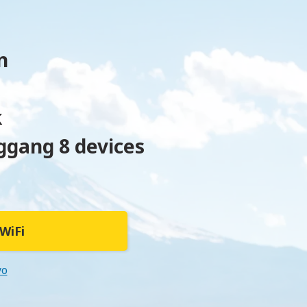
n
k
gang 8 devices
WiFi
yo