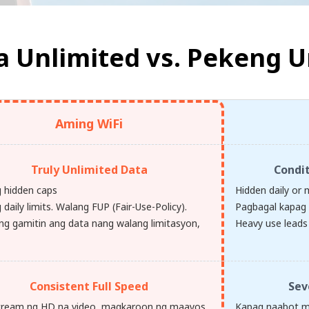
a Unlimited vs.
Pekeng U
Aming WiFi
Truly Unlimited Data
Condi
 hidden caps
Hidden daily or 
daily limits. Walang FUP (Fair-Use-Policy).
Pagbagal kapag 
g gamitin ang data nang walang limitasyon,
Heavy use leads 
Consistent Full Speed
Sev
ream ng HD na video, magkaroon ng maayos
Kapag naabot mo