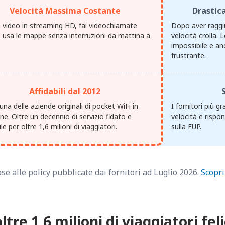
Velocità Massima Costante
Drastica
 video in streaming HD, fai videochiamate
Dopo aver raggiu
e usa le mappe senza interruzioni da mattina a
velocità crolla.
impossibile e an
frustrante.
Affidabili dal 2012
na delle aziende originali di pocket WiFi in
I fornitori più g
e. Oltre un decennio di servizio fidato e
velocità e rispo
ile per oltre 1,6 milioni di viaggiatori.
sulla FUP.
se alle policy pubblicate dai fornitori ad Luglio 2026.
Scopri
oltre 1,6 milioni di viaggiatori feli