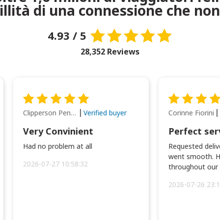
uillità di una connessione che non
4.93 / 5
28,352 Reviews
Clipperson Penilla
Corinne Fiorini
Verified buyer
Very Convinient
Perfect ser
Had no problem at all
Requested delive
went smooth. H
2026-07-27 10:58:32
throughout our t
2026-07-26 23:1