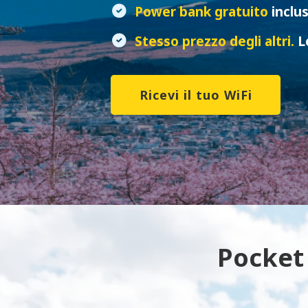
Power bank gratuito
inclu
Stesso prezzo degli altri.
L
Ricevi il tuo WiFi
Pocket 