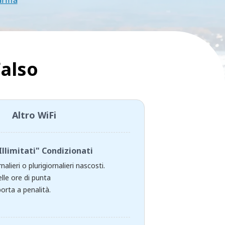
ariffa
Falso
Altro WiFi
Illimitati" Condizionati
rnalieri o plurigiornalieri nascosti.
lle ore di punta
orta a penalità.