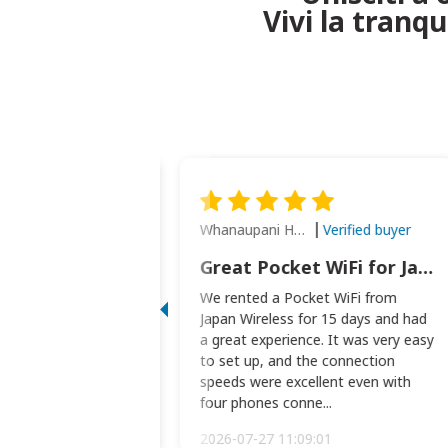
Vivi la tranq
Whanaupani Henry Joseph Macown
Verified buyer
Verified buyer
This was wonderful option to a family of four. Everything worked smoothly.
Great Pocket WiFi for Japan Travel
rful option to a
We rented a Pocket WiFi from
. Everything worked
Japan Wireless for 15 days and had
picked the pocked
a great experience. It was very easy
okio Haneda airport
to set up, and the connection
t two weeks later to
speeds were excellent even with
m...
four phones conne...
:34:51
2026-07-27 11:09:01