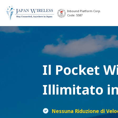
Inbound Platform Corp.
Code: 5587
Il
Pocket Wi
Illimitato 
Nessuna Riduzione di Velo