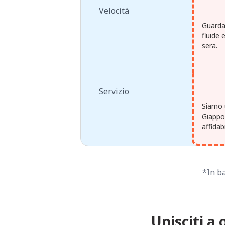
Velocità
Guarda
fluide 
sera.
Servizio
Siamo u
Giappon
affidab
*In ba
Unisciti a 