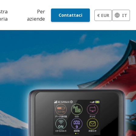
stra
Per
Contattaci
€ EUR
IT
oria
aziende