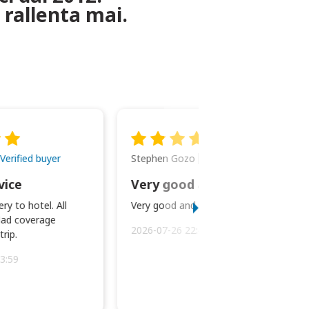
 rallenta mai.
Stephen Gozo
Verified buyer
Verified buyer
vice
Very good and prompt service.
ry to hotel. All
Very good and prompt service.
ad coverage
2026-07-26 22:43:45
rip.
3:59