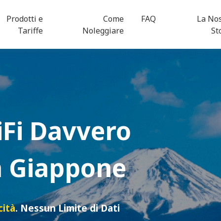
Prodotti e
Come
FAQ
La No
Tariffe
Noleggiare
St
Fi
Davvero
in Giappone
cità
. Nessun Limite di Dati