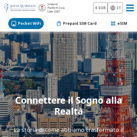
Inbound
€ EUR
IT
Platform Corp.
Code: 5587
Pocket WiFi
Prepaid SIM Card
eSIM
Connettere il Sogno alla
Realtà
La storia di come abbiamo trasformato il