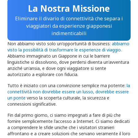
La Nostra Missione
Eliminare il divario di connettività che separa i
viaggiatori da esperienze giapponesi
indimenticabili
Non abbiamo visto solo un'opportunità di business:
abbiamo
visto la possibilità di trasformare le esperienze di viaggio.
Abbiamo immaginato un Giappone in cui le barriere
linguistiche si dissolvono, dove perdersi diventa un'avventura
anziché un'ansia, e dove ogni viaggiatore si sente
autorizzato a esplorare con fiducia.
Tutto è iniziato con una convinzione semplice ma potente:
la
connettività non dovrebbe essere un lusso, dovrebbe essere
un ponte
verso la scoperta culturale, la sicurezza e
connessioni significative.
Fin dal primo giorno, ci siamo impegnati a fare di più che
fornire semplicemente l'accesso a Internet. Ci siamo dedicati
a comprendere le sfide uniche che i visitatori stranieri
affrontano e a creare soluzioni che servano veramente il loro