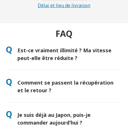
Délai et lieu de livraison
FAQ
Q
Est-ce vraiment illimité ? Ma vitesse
peut-elle être réduite ?
Oui, vraiment illimité ! Aucune politique de « Fair Use » ni
réduction artificielle de vitesse. (Comme tout réseau mobile,
Q
Comment se passent la récupération
une congestion temporaire peut ralentir le débit. Si cela se
produit, nous créditerons votre location.)
et le retour ?
Récupération à l’aéroport ou livraison à l’hôtel/domicile avant
votre arrivée. Une enveloppe de retour prépayée est incluse —
Q
Je suis déjà au Japon, puis-je
il suffit de déposer le colis dans une boîte postale au Japon.
Aucune file d’attente, aucun formulaire.
commander aujourd’hui ?