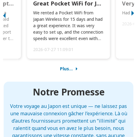
This was wonderful option to a family of four. Everything worked smoothly.
Great Pocket WiFi for Japan Travel
Very 
to a
We rented a Pocket WiFi from
Had no 
orked
Japan Wireless for 15 days and had
2026-0
cked
a great experience. It was very
irport
easy to set up, and the connection
ater to
speeds were excellent even with
four phones conne...
2026-07-27 11:09:01
Plus...
Notre Promesse
Votre voyage au Japon est unique — ne laissez pas
une mauvaise connexion gâcher l’expérience. Là où
d’autres fournisseurs promettent un “illimité” qui
ralentit quand vous en avez le plus besoin, nous
garantissons une vitesse constante, sans aucune