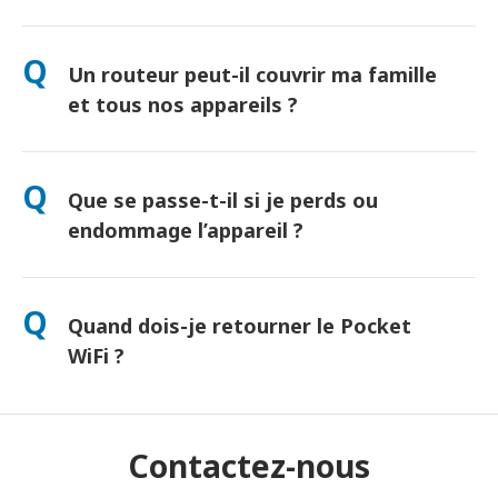
Oui ! Retrait le jour même à l’aéroport disponible. Livraison à
l’hôtel généralement le lendemain. Contactez-nous pour
Q
Un routeur peut-il couvrir ma famille
connaître l’option la plus rapide selon votre lieu de séjour.
et tous nos appareils ?
"Oui, jusqu’à 10 appareils connectés simultanément
(téléphones, tablettes, ordinateurs). Batterie : jusqu’à 10
Q
Que se passe-t-il si je perds ou
heures d’autonomie, et une batterie externe gratuite incluse."
endommage l’appareil ?
Vous pouvez ajouter une assurance lors du paiement pour
couvrir la perte ou les dommages. Sans protection, des frais
Q
Quand dois-je retourner le Pocket
de remplacement s'appliquent. En cas de problème,
contactez-nous immédiatement — nous vous aiderons à
WiFi ?
rester connecté.
Déposez-le dans une boîte postale avant midi le lendemain de
la fin de la période de location. Tout retard entraînera des frais
supplémentaires.
Contactez-nous