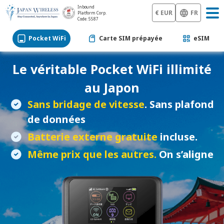
Inbound
€ EUR
FR
Platform Corp.
Code: 5587
Pocket WiFi
Carte SIM prépayée
eSIM
Le véritable
Pocket WiFi
illimité
au Japon
Sans bridage de vitesse
. Sans plafond
de données
Batterie externe gratuite
incluse.
Même prix que les autres.
On s’aligne