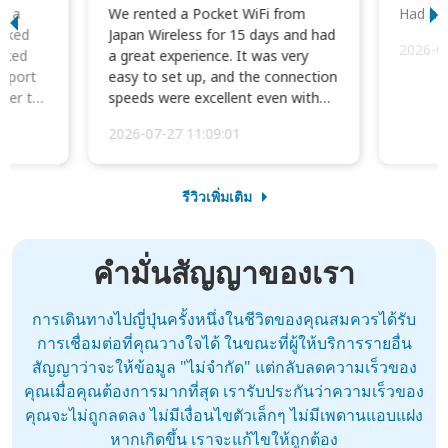
to a
We rented a Pocket WiFi from
Had no 
orked
Japan Wireless for 15 days and had
2026-0
cked
a great experience. It was very
irport
easy to set up, and the connection
ater to
speeds were excellent even with
four phones conne...
2026-07-27 11:09:01
รีวิวเพิ่มเติม
คำมั่นสัญญาของเรา
การเดินทางไปญี่ปุ่นครั้งหนึ่งในชีวิตของคุณสมควรได้รับ
การเชื่อมต่อที่คุณวางใจได้ ในขณะที่ผู้ให้บริการรายอื่น
สัญญาว่าจะให้ข้อมูล "ไม่จำกัด" แต่กลับลดความเร็วของ
คุณเมื่อคุณต้องการมากที่สุด เรารับประกันว่าความเร็วของ
คุณจะไม่ถูกลดลง ไม่มีเงื่อนไขตัวเล็กๆ ไม่มีเพดานแอบแฝง
หากเกิดขึ้น เราจะแก้ไขให้ถูกต้อง