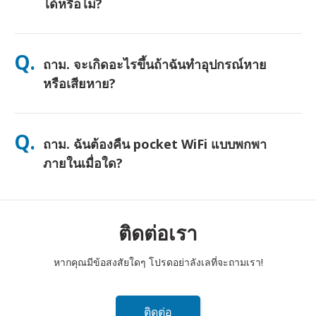
ได้หรือไม่?
ตอบ. ได้ครับ—เชื่อมต่อได้สูงสุด 10 อุปกรณ์พร้อมกัน (โทรศัพท์,
แท็บเล็ต, แล็ปท็อป) แบตเตอรี่ใช้งานได้นานถึง 10 ชั่วโมง และเรามี
Q.
ถาม. จะเกิดอะไรขึ้นถ้าฉันทำอุปกรณ์หาย
พาวเวอร์แบงค์ฟรีให้เพื่อการใช้งานตลอดทั้งวัน
หรือเสียหาย?
คุณสามารถเพิ่มประกันภัยตอนชำระเงินเพื่อคุ้มครองการสูญหายหรือ
เสียหาย หากไม่มีประกัน จะมีค่าธรรมเนียมการเปลี่ยนเครื่อง หากมี
Q.
ถาม. ฉันต้องคืน pocket WiFi แบบพกพา
อะไรเกิดขึ้น ติดต่อเราทันที—เราจะช่วยให้คุณเชื่อมต่อได้ตลอดเวลา
ภายในเมื่อใด?
ตอบ. คุณต้องหย่อนเราเตอร์ pocket WiFi แบบพกพาของคุณลงในตู้
ไปรษณีย์ภายในเที่ยงวันของวันถัดไปหลังจากสิ้นสุดระยะเวลาเช่า
หากคุณส่งคืนล่าช้า คุณจะถูกเรียกเก็บเงิน
ติดต่อเรา
หากคุณมีข้อสงสัยใดๆ โปรดอย่าลังเลที่จะถามเรา!
ติดต่อ