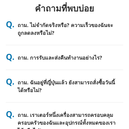
คำถามที่พบบ่อย
Q.
ถาม. ไม่จำกัดจริงหรือ? ความเร็วของฉันจะ
ถูกลดลงหรือไม่?
ตอบ. ใช่ครับ ไม่จำกัดอย่างแท้จริง และเราไม่ใช้เพดานนโยบายการ
ใช้งานอย่างเป็นธรรม (FUP) หรือการลดความเร็วเทียม คุณสามารถ
Q.
ถาม. การรับและส่งคืนทำงานอย่างไร?
ใช้ข้อมูลได้มากเท่าที่คุณต้องการตลอดทั้งวัน (เช่นเดียวกับเครือข่าย
มือถืออื่นๆ ความแออัดชั่วคราวของผู้ให้บริการอาจส่งผลต่อความเร็ว)
หากมีการลดความเร็วตามนโยบายเกิดขึ้น เราจะคืนเครดิตค่าเช่าให้
ตอบ. รับที่สนามบินหลัก หรือเลือกจัดส่งที่โรงแรม/บ้าน (มาถึงก่อน
คุณ
เช็คอิน/ออกเดินทาง) มีซองจดหมายสำหรับส่งคืนแบบชำระเงินล่วง
Q.
ถาม. ฉันอยู่ที่ญี่ปุ่นแล้ว ยังสามารถสั่งซื้อวันนี้
หน้าให้—เพียงนำไปหย่อนที่ตู้ไปรษณีย์ใดก็ได้ในญี่ปุ่น ไม่ต้องใช้
เอกสาร ไม่ต้องต่อคิวที่เคาน์เตอร์
ได้หรือไม่?
ตอบ. ได้ครับ มีบริการรับที่สนามบินในวันเดียวกัน สำหรับการจัดส่งที่
โรงแรม คำสั่งซื้อมักจะถึงในวันถัดไป หากคุณไม่แน่ใจ ติดต่อเราและ
Q.
ถาม. เราเตอร์หนึ่งเครื่องสามารถครอบคลุม
เราจะยืนยันตัวเลือกที่เร็วที่สุดสำหรับพื้นที่ของคุณ
ครอบครัวของฉันและอุปกรณ์ทั้งหมดของเรา