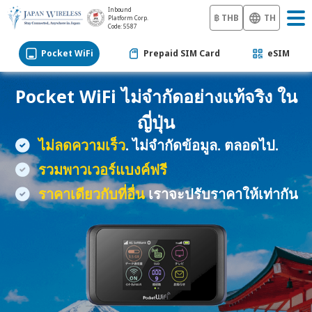
Inbound
฿ THB
TH
Platform Corp.
Code: 5587
Pocket WiFi
Prepaid SIM Card
eSIM
Pocket WiFi
ไม่จำกัดอย่างแท้จริง ใน
ญี่ปุ่น
ไม่ลดความเร็ว
. ไม่จำกัดข้อมูล. ตลอดไป.
รวมพาวเวอร์แบงค์ฟรี
ราคาเดียวกับที่อื่น
เราจะปรับราคาให้เท่ากัน