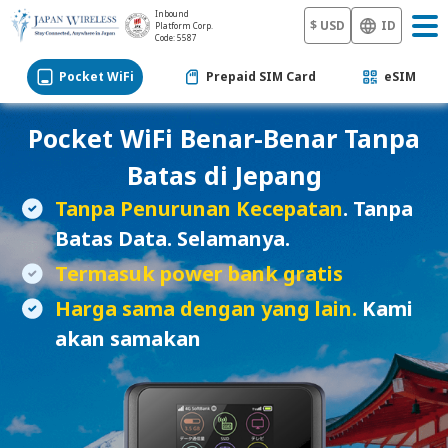
Inbound
$ USD
ID
Platform Corp.
Code: 5587
Pocket WiFi
Prepaid SIM Card
eSIM
Pocket WiFi
Benar-Benar Tanpa
Batas di Jepang
Tanpa Penurunan Kecepatan
. Tanpa
Batas Data. Selamanya.
Termasuk power bank gratis
Harga sama dengan yang lain.
Kami
akan samakan