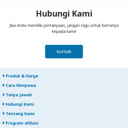
kotak pos paling lambat siang hari pada hari berikutnya
setelah akhir periode sewa. Jika Anda terlambat
Hubungi Kami
mengembalikan, Anda akan dikenakan biaya.
Jika Anda memiliki pertanyaan, jangan ragu untuk bertanya
kepada kami!
kontak
Produk & Harga
Cara Menyewa
Tanya Jawab
Hubungi Kami
Tentang Kami
Program afiliasi