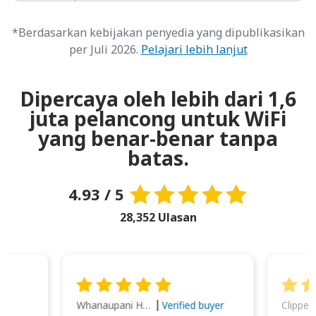
*Berdasarkan kebijakan penyedia yang dipublikasikan
per Juli 2026.
Pelajari lebih lanjut
Dipercaya oleh lebih dari 1,6
juta pelancong untuk WiFi
yang benar-benar tanpa
batas.
4.93 / 5
28,352 Ulasan
Whanaupani Henry Joseph Macown
r
Verified buyer