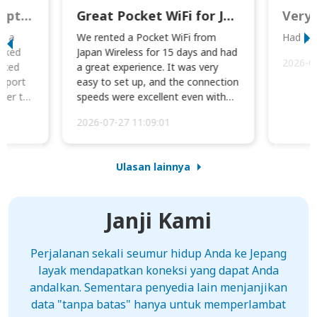
This was wonderful option to a family of four. Everything worked smoothly.
Great Pocket WiFi for Japan Travel
Very 
to a
We rented a Pocket WiFi from
Had no 
orked
Japan Wireless for 15 days and had
2026-0
cked
a great experience. It was very
irport
easy to set up, and the connection
ater to
speeds were excellent even with
four phones conne...
2026-07-27 11:09:01
Ulasan lainnya
Janji Kami
Perjalanan sekali seumur hidup Anda ke Jepang
layak mendapatkan koneksi yang dapat Anda
andalkan. Sementara penyedia lain menjanjikan
data "tanpa batas" hanya untuk memperlambat