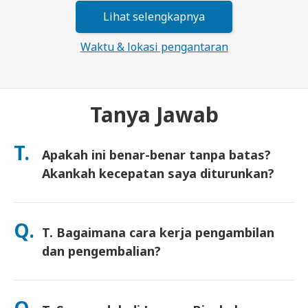
Lihat selengkapnya
Waktu & lokasi pengantaran
Tanya Jawab
T.
Apakah ini benar-benar tanpa batas?
Akankah kecepatan saya diturunkan?
Ya. Ini benar-benar tanpa batas dan kami tidak menerapkan
batas Kebijakan Penggunaan Wajar (FUP) atau penurunan
Q.
T. Bagaimana cara kerja pengambilan
kecepatan buatan. Anda dapat menggunakan data sebanyak
yang Anda mau, sepanjang hari. (Seperti jaringan seluler
dan pengembalian?
lainnya, kepadatan operator sementara dapat memengaruhi
kecepatan). Jika penurunan kecepatan berbasis kebijakan
Ambil di bandara utama, atau pilih pengiriman ke hotel/rumah
pernah terjadi, kami akan mengkredit sewa Anda.
(tiba sebelum check-in/keberangkatan). Amplop pengembalian
Q.