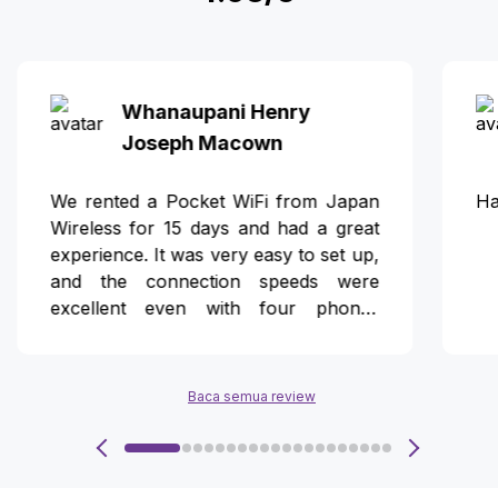
Whanaupani Henry
Joseph Macown
We rented a Pocket WiFi from Japan
Ha
Wireless for 15 days and had a great
experience. It was very easy to set up,
and the connection speeds were
excellent even with four phones
connected at the same time. The
included power bank was incredibly
helpful for keeping the device charged
Baca semua review
while out and about. Overall, it offered
great value for money, and the postal
return process was simple and
convenient. Highly recommended for