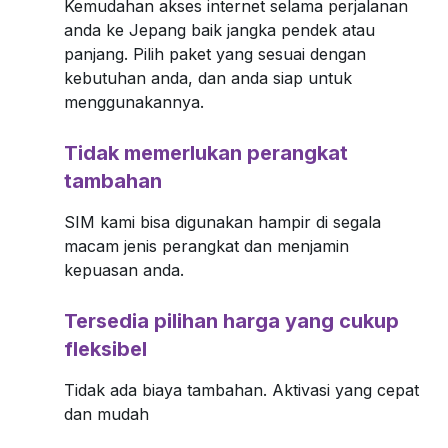
Kemudahan akses internet selama perjalanan
Pastikan untuk mematikan device anda
anda ke Jepang baik jangka pendek atau
terlebih dulu sebelum mengganti SIM
panjang. Pilih paket yang sesuai dengan
card.
kebutuhan anda, dan anda siap untuk
menggunakannya.
Step 3
Tidak memerlukan perangkat
tambahan
Set up APN
SIM kami bisa digunakan hampir di segala
Nama
macam jenis perangkat dan menjamin
kepuasan anda.
ppsim
Tersedia pilihan harga yang cukup
APN
fleksibel
Docomo: ppsim.jp
AU: au5g.au-net.ne.jp
Tidak ada biaya tambahan. Aktivasi yang cepat
dan mudah
User name