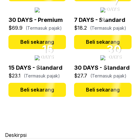
7
DAYS
Hanya
untuk
Unlimited
30 DAYS - Premium
7 DAYS - Standard
4G
data
LTE
$69.9
$18.2
(Termasuk pajak)
(Termasuk pajak)
Beli sekarang
Beli sekarang
15
30
DAYS
DAYS
Hanya
Hanya
untuk
Unlimited
untuk
Unlimited
15 DAYS - Standard
30 DAYS - Standard
4G
data
4G
data
LTE
LTE
$23.1
$27.7
(Termasuk pajak)
(Termasuk pajak)
Beli sekarang
Beli sekarang
Deskirpsi