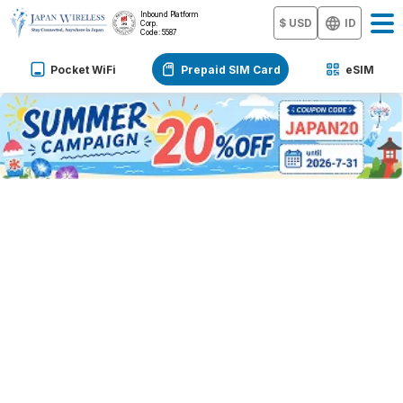
Inbound Platform
$ USD
ID
Corp.
Code: 5587
Pocket WiFi
Prepaid SIM Card
eSIM
SIM Card
Jepang
Kartu SIM 5G Jepang Tanpa Batas
Pengaturan cepat, jaringan stabil, tanpa biaya
tersembunyi