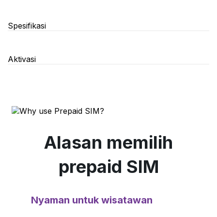
Spesifikasi
Aktivasi
Step 1
Patahkan SIM card
Alasan memilih
Step 2
prepaid SIM
Ambil kartu lama anda dan pasang SIM
Nyaman untuk wisatawan
card.