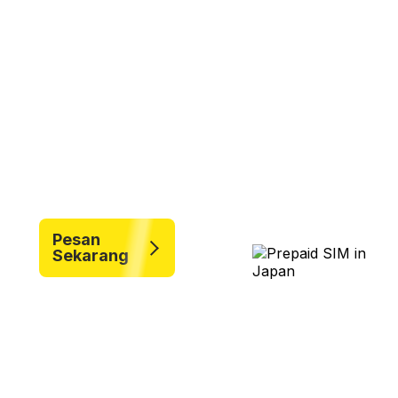
SIM Card
Jepang
Rasakan kenyamanan bepergian di Jepang
dengan kemudahan akses menggunakan SIM
Card kami!
Pesan
Sekarang