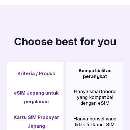
Docomo: ppsim
AU:
user@au5g.au-net.ne.jp
Password
Docomo: jpn
AU: au
Choose best for you
Authentication type
PAP or CHAP
Kompatibilitas
Kriteria / Produk
perangkat
Hanya smartphone
eSIM Jepang untuk
yang kompatibel
perjalanan
dengan eSIM
Kartu SIM Prabayar
Hanya ponsel yang
tidak terkunci SIM
Jepang