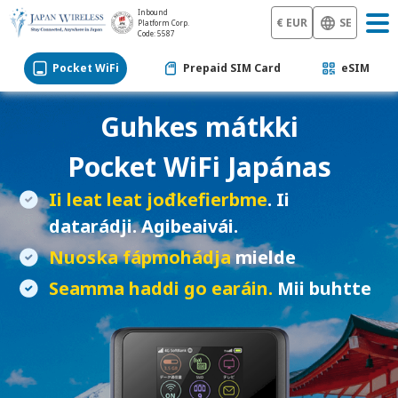
Inbound
€ EUR
SE
Platform Corp.
Code: 5587
Pocket WiFi
Prepaid SIM Card
eSIM
Guhkes mátkki
Pocket WiFi
Japánas
Ii leat leat jođkefierbme
. Ii
datarádji. Agibeaivái.
Nuoska fápmohádja
mielde
Seamma haddi go earáin.
Mii buhtte