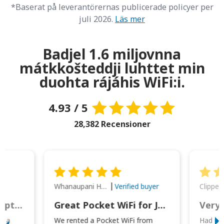
*Baserat på leverantörernas publicerade policyer per
juli 2026.
Läs mer
Badjel 1.6 miljovnna
mátkkošteddji luhttet min
duohta rájáhis WiFi:i.
4.93 / 5
28,382 Recensioner
Whanaupani Henry Joseph Macown
r
Verified buyer
This was wonderful option to a family of four. Everything worked smoothly.
Great Pocket WiFi for Japan Travel
Very 
to a
We rented a Pocket WiFi from
Had no 