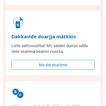
Dakkaviđe doarjja mátkkis
Laite-váttisvuohta? Mii sáddet dutnje ođđa
laite seamma beaivvi nuoska.
Mo dat doaibmá