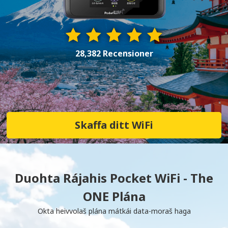
28,382 Recensioner
Skaffa ditt WiFi
Duohta Rájahis Pocket WiFi - The
ONE Plána
Okta heivvolaš plána mátkái data-moraš haga