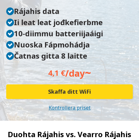
Rájahis data
Ii leat leat jođkefierbme
10-diimmu batteriijaáigi
Nuoska Fápmohádja
Čatnas gitta 8 laitte
~
/day
4,1 €
Skaffa ditt WiFi
Kontrollera priset
Duohta Rájahis vs.
Vearro Rájahis