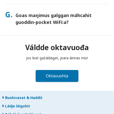
Sáhtát lasihit Goahccehusa go mávssát, mii buhtada jos
láhpat dahje bilidat laite. Goahccehusa haga šaddá
G.
Goas maŋimus galggan máhcahit
buhtadusmávssu. Juos juoga dáhpáhuvvá, váldde oktavuođa
dakkaviđe—mii veahkehit du bissut oktavuođas.
guoddin-pocket WiFi:a?
Fertet bidjat guoddin-pocket WiFi routera poastakássii ovdal
go diibmu lea guoktenuppelohkai maŋit beaivvi láigohanáiggi
maŋŋá. Jos máhcat maŋŋit, šattat máksit.
Váldde oktavuođa
Jos leat gažaldagat, jeara áinnas mis!
Oktavuohta
Buolvvasat & Haddit
Ládje láigohit