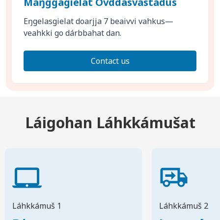
Máŋggagielat Ovddasvástádus
Eŋgelasgielat doarjja 7 beaivvi vahkus—
veahkki go dárbbahat dan.
Contact us
Láigohan Láhkkámušat
Láhkkámuš 1
Láhkkámuš 2