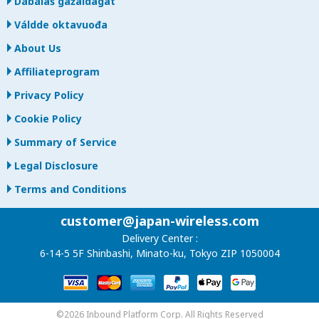
Dábálaš gažaldagat
Váldde oktavuođa
About Us
Affiliateprogram
Privacy Policy
Cookie Policy
Summary of Service
Legal Disclosure
Terms and Conditions
customer@japan-wireless.com
Delivery Center :
6-14-5 5F Shinbashi, Minato-ku, Tokyo ZIP 1050004
©2026 Inbound Platform Corp. All Rights Reserved