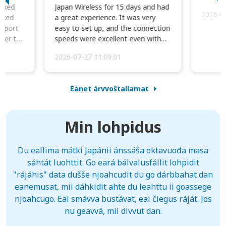
orked
Japan Wireless for 15 days and had
2026-0
cked
a great experience. It was very
irport
easy to set up, and the connection
ater to
speeds were excellent even with
four phones conne...
2026-07-27 11:09:01
Eanet árvvoštallamat
Min lohpidus
Du eallima mátki Japánii ánssáša oktavuođa masa
sáhtát luohttit. Go eará bálvalusfállit lohpidit
"rájáhis" data dušše njoahcudit du go dárbbahat dan
eanemusat, mii dáhkidit ahte du leahttu ii goassege
njoahcugo. Eai smávva bustávat, eai čiegus ráját. Jos
nu geavvá, mii divvut dan.