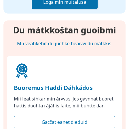
Loga min muitalusa
Du mátkkoštan guoibmi
Mii veahkehit du juohke beaivvi du mátkkis.
Buoremus Haddi Dáhkádus
Mii leat sihkar min árvvus. Jos gávnnat buoret
hattis duohta rájáhis laite, mii buhtte dan.
Gacčat eanet dieđuid