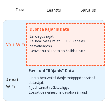
Data
Leahttu
Bálvalus
Duohta Rájahis Data
Eai čiegus ráját
Eai beaivválaš ráját. Ii FUP (Rehálaš
Vårt WiFi
geavaheapmi).
Geavat nu olu data go háliidat 24/7.
Eavttuid "Rájahis" Data
Čiegus beaivválaš dahje máŋggabeaivásaš
Annat
dataráját.
WiFi
Njoahcumat ruškkasáigge
Lossat geavaheapmi dagaha sáhkuid.