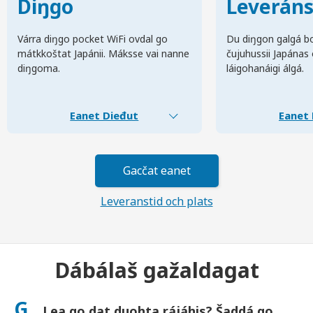
Diŋgo
Leverán
Várra diŋgo pocket WiFi ovdal go
Du diŋgon galgá bo
mátkkoštat Japánii. Máksse vai nanne
čujuhussii Japánas
diŋgoma.
láigohanáigi álgá.
Eanet Dieđut
Eanet 
Gacčat eanet
Leveranstid och plats
Dábálaš gažaldagat
G.
Lea go dat duohta rájáhis? Šaddá go