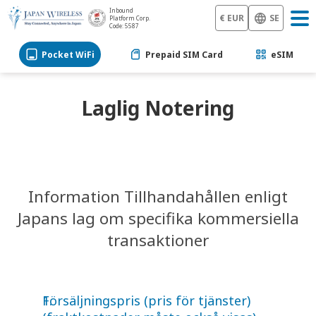
Inbound
€ EUR
SE
Platform Corp.
Code: 5587
Pocket WiFi
Prepaid SIM Card
eSIM
Laglig Notering
Information Tillhandahållen enligt
Japans lag om specifika kommersiella
transaktioner
Försäljningspris (pris för tjänster)