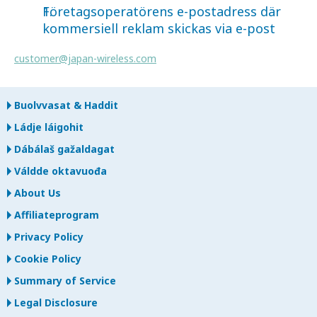
Företagsoperatörens e-postadress där
kommersiell reklam skickas via e-post
customer@japan-wireless.com
Buolvvasat & Haddit
Ládje láigohit
Dábálaš gažaldagat
Váldde oktavuođa
About Us
Affiliateprogram
Privacy Policy
Cookie Policy
Summary of Service
Legal Disclosure