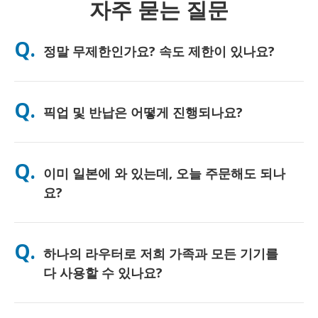
자주 묻는 질문
Q.
정말 무제한인가요? 속도 제한이 있나요?
A. 네, 진정한 무제한입니다. 저희는 FUP(페어 유즈 정책) 제한이나
인위적인 속도 저하를 일절 적용하지 않으며, 하루 종일 원하시는
Q.
픽업 및 반납은 어떻게 진행되나요?
만큼 데이터를 자유롭게 사용하실 수 있습니다. 다만, 모든 모바일
네트워크와 마찬가지로 일시적인 통신망 혼잡으로 인해 속도 저하
가 발생할 수 있습니다. 만약 정책적인 속도 제한이 발생할 경우,
주요 공항에서 직접 수령하시거나, 호텔 또는 숙소로 배송받으실
고객님의 대여료를 환불해 드리겠습니다.
수 있습니다 (배송은 체크인/출국 전에 완료됩니다). 반납 시에는
Q.
이미 일본에 와 있는데, 오늘 주문해도 되나
포함된 선불 반납 봉투를 사용하여 일본 내 어느 우체통이든 편리
하게 반납하시면 됩니다. 복잡한 서류 작성이나 카운터 대기 없이
요?
간편하게 서비스를 이용하실 수 있습니다.
네, 당일 공항 픽업이 가능합니다. 호텔 배송의 경우, 보통 다음 날
도착하게 됩니다. 혹시 정확한 확인이 필요하시거나 고객님의 지
Q.
하나의 라우터로 저희 가족과 모든 기기를
역에서 가장 빠른 수령 방법을 알고 싶으시다면, 언제든지 저희에
게 문의해 주세요. 친절하게 안내해 드리겠습니다.
다 사용할 수 있나요?
네, 최대 10대까지(폰, 태블릿, 노트북 등) 동시에 연결하여 사용하
실 수 있습니다. 배터리는 최대 10시간 지속되며, 하루 종일 편리