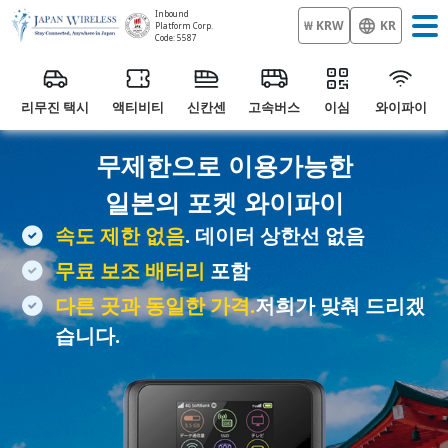
Inbound
₩ KRW
KR
Platform Corp.
Code: 5587
리무진 택시
액티비티
신칸센
고속버스
이심
와이파이
무제한으로 이용가능한
일본의
포켓 와이파이
속도 제한 없음
. 데이터 상한선 없음
무료 보조 배터리
포함
다른 곳과 동일한 가격.
저희가 맞춰 드리겠
습니다.