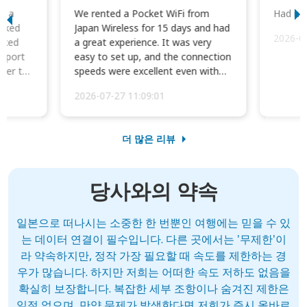
to a
We rented a Pocket WiFi from
Had no 
orked
Japan Wireless for 15 days and had
2026-0
cked
a great experience. It was very
irport
easy to set up, and the connection
ater to
speeds were excellent even with
four phones conne...
2026-07-27 11:09:01
더 많은 리뷰
당사와의 약속
일본으로 떠나시는 소중한 한 번뿐인 여행에는 믿을 수 있
는 데이터 연결이 필수입니다. 다른 곳에서는 '무제한'이
라 약속하지만, 정작 가장 필요할 때 속도를 제한하는 경
우가 많습니다. 하지만 저희는 어떠한 속도 저하도 없음을
확실히 보장합니다. 복잡한 세부 조항이나 숨겨진 제한은
일절 없으며, 만약 문제가 발생한다면 저희가 즉시 올바르