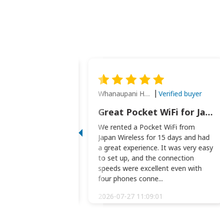
Whanaupani Henry Joseph Macown
Verified buyer
Verified buyer
This was wonderful option to a family of four. Everything worked smoothly.
Great Pocket WiFi for Japan Travel
rful option to a
We rented a Pocket WiFi from
. Everything worked
Japan Wireless for 15 days and had
picked the pocked
a great experience. It was very easy
okio Haneda airport
to set up, and the connection
t two weeks later to
speeds were excellent even with
m...
four phones conne...
:34:51
2026-07-27 11:09:01