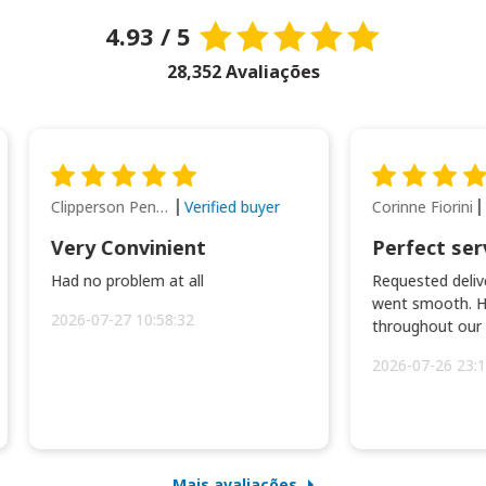
4.93 / 5
28,352 Avaliações
Clipperson Penilla
Corinne Fiorini
Verified buyer
Very Convinient
Perfect ser
Had no problem at all
Requested delive
went smooth. H
2026-07-27 10:58:32
throughout our t
2026-07-26 23:1
Mais avaliações