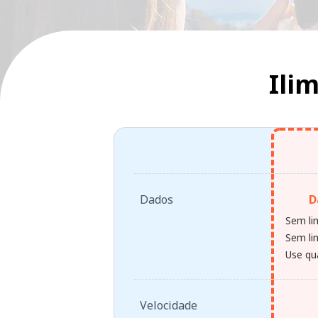
Ili
Dados
D
Sem li
Sem lim
Use qu
Velocidade