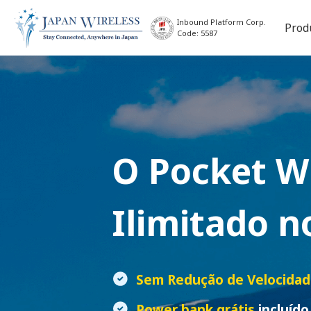
Inbound Platform Corp.
Prod
Code: 5587
O
Pocket W
Ilimitado n
Sem Redução de Velocida
Power bank grátis
incluído