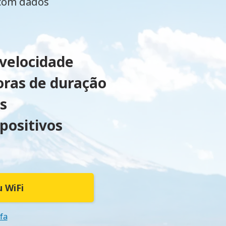
 com dados
 velocidade
oras de duração
s
positivos
 WiFi
ifa