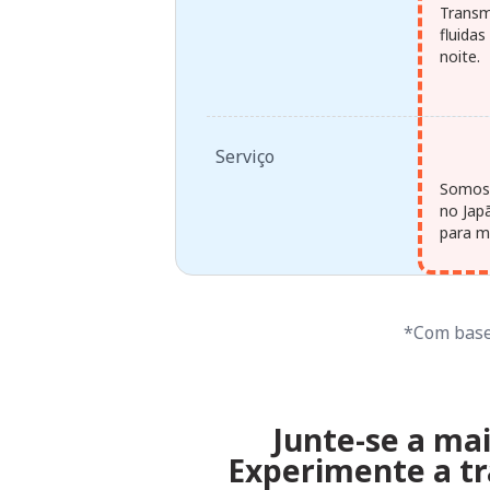
Transm
fluida
noite.
Serviço
Somos 
no Jap
para ma
*Com base 
Junte-se a mai
Experimente a tr