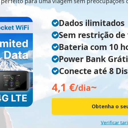
perfeito para uma viagem sem preocupações
Dados ilimitados
Sem restrição de
Bateria com 10 h
Power Bank Gráti
Conecte até 8 Dis
4,1 €
~
/dia
Obtenha o seu
Verificar tar