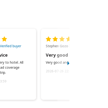
Stephen Gozo
Verified buyer
Verified buyer
vice
Very good and prompt service.
ry to hotel. All
Very good and prompt service.
ad coverage
2026-07-26 22:43:45
rip.
3:59