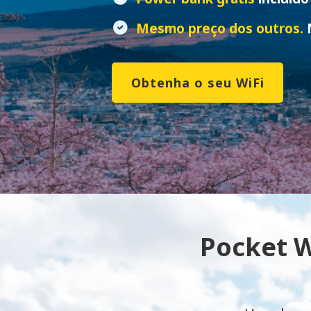
Mesmo preço dos outros.
N
Obtenha o seu WiFi
Pocket W