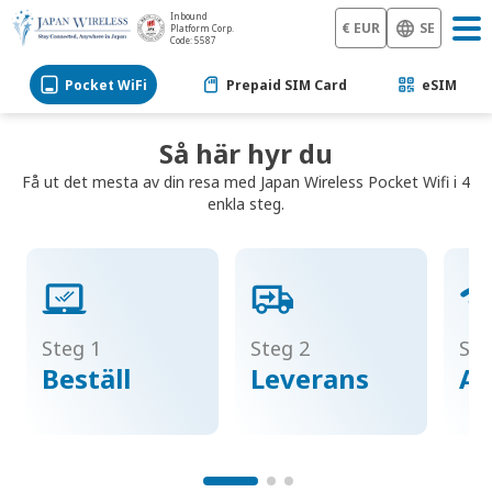
Inbound
€ EUR
SE
Platform Corp.
Code: 5587
Pocket WiFi
Prepaid SIM Card
eSIM
Så här hyr du
Få ut det mesta av din resa med Japan Wireless Pocket Wifi i 4
enkla steg.
Steg 1
Steg 2
Ste
Beställ
Leverans
Ak