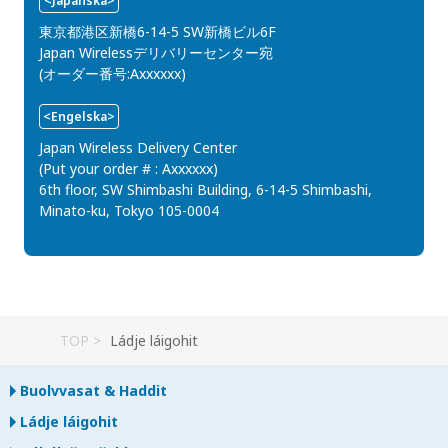
<Japanska>
東京都港区新橋6-14-5 SW新橋ビル6F
Japan Wirelessデリバリーセンター宛
(オーダー番号:Axxxxxx)
<Engelska>
Japan Wireless Delivery Center
(Put your order # : Axxxxxx)
6th floor, SW Shimbashi Building, 6-14-5 Shimbashi,
Minato-ku, Tokyo 105-0004
TOP
Ládje láigohit
Buolvvasat & Haddit
Ládje láigohit