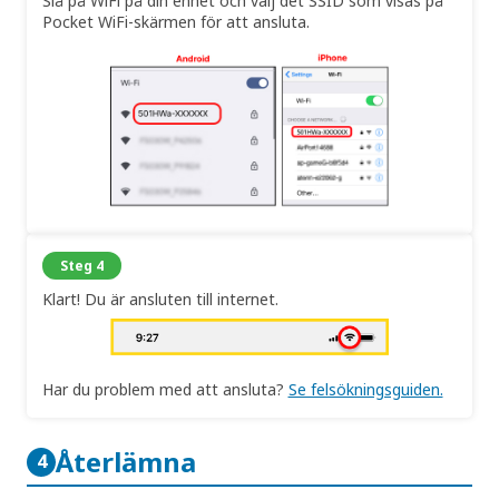
Slå på WiFi på din enhet och välj det SSID som visas på
Pocket WiFi-skärmen för att ansluta.
Steg 4
Klart! Du är ansluten till internet.
Har du problem med att ansluta?
Se felsökningsguiden.
Återlämna
4