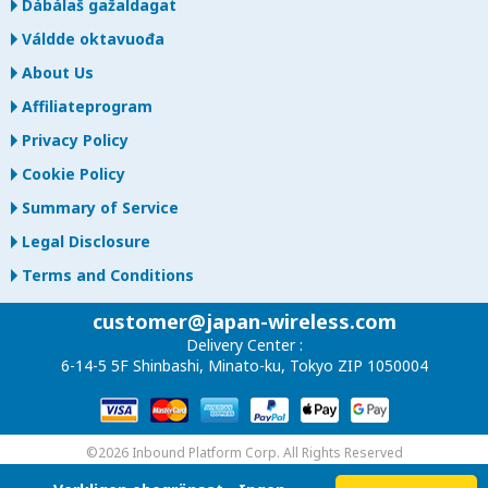
Dábálaš gažaldagat
Váldde oktavuođa
About Us
Affiliateprogram
Privacy Policy
Cookie Policy
Summary of Service
Legal Disclosure
Terms and Conditions
customer@japan-wireless.com
Delivery Center :
6-14-5 5F Shinbashi, Minato-ku, Tokyo ZIP 1050004
©2026 Inbound Platform Corp. All Rights Reserved