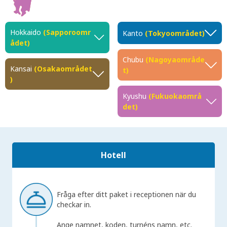
Hokkaido
(Sapporoomr
Kanto
(Tokyoområdet)
ådet)
Chubu
(Nagoyaområde
Kansai
(Osakaområdet
t)
)
Kyushu
(Fukuokaområ
det)
Hotell
Fråga efter ditt paket i receptionen när du
checkar in.
Ange namnet, koden, turnéns namn, etc.