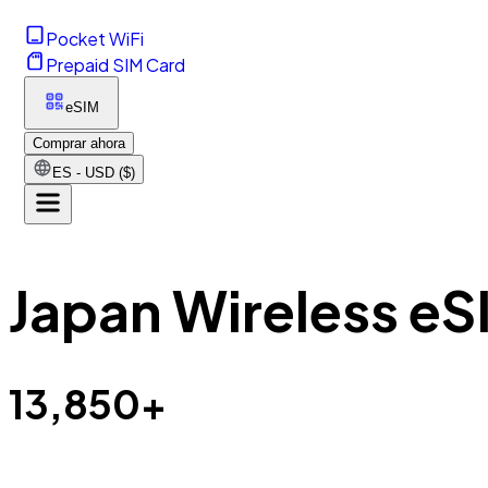
Pocket WiFi
Prepaid SIM Card
eSIM
Comprar ahora
ES - USD ($)
Japan Wireless eS
13,850+