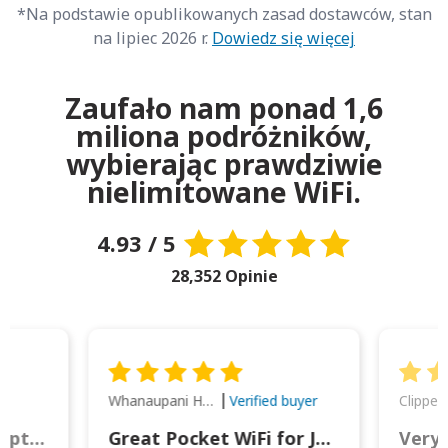
*Na podstawie opublikowanych zasad dostawców, stan
na lipiec 2026 r.
Dowiedz się więcej
Zaufało nam ponad 1,6
miliona podróżników,
wybierając prawdziwie
nielimitowane WiFi.
4.93 / 5
28,352 Opinie
Whanaupani Henry Joseph Macown
r
Verified buyer
This was wonderful option to a family of four. Everything worked smoothly.
Great Pocket WiFi for Japan Travel
Very 