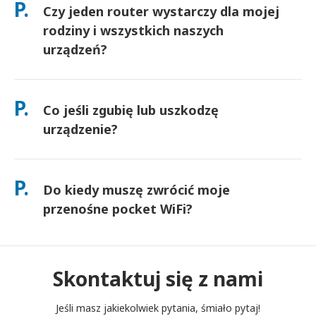
P.
Czy jeden router wystarczy dla mojej
docierają następnego dnia. Jeśli nie jesteś pewien, skontaktuj
się z nami, a my potwierdzimy najszybszą opcję dla Twojego
rodziny i wszystkich naszych
obszaru.
urządzeń?
Tak — podłącz do 10 urządzeń jednocześnie (telefony,
tablety, laptopy). Bateria wytrzymuje do 10 godzin, a my
P.
Co jeśli zgubię lub uszkodzę
dołączamy darmowy power bank do użytku przez cały dzień.
urządzenie?
Możesz dodać Ubezpieczenie przy kasie, aby pokryć koszty
zgubienia lub uszkodzenia. Bez ochrony obowiązuje opłata za
P.
Do kiedy muszę zwrócić moje
wymianę. Jeśli coś się stanie, skontaktuj się z nami
natychmiast — pomożemy Ci pozostać w kontakcie.
przenośne pocket WiFi?
Musisz wrzucić swój przenośny router pocket WiFi do skrzynki
pocztowej do południa następnego dnia po zakończeniu
okresu wynajmu. Jeśli spóźnisz się ze zwrotem, zostaniesz
Skontaktuj się z nami
obciążony opłatą.
Jeśli masz jakiekolwiek pytania, śmiało pytaj!