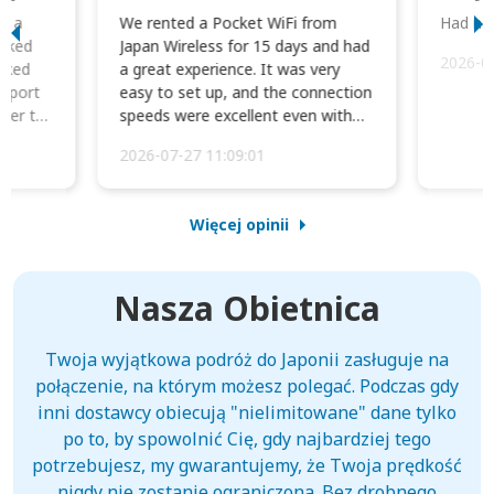
to a
We rented a Pocket WiFi from
Had no 
orked
Japan Wireless for 15 days and had
2026-0
cked
a great experience. It was very
irport
easy to set up, and the connection
ater to
speeds were excellent even with
four phones conne...
2026-07-27 11:09:01
Więcej opinii
Nasza Obietnica
Twoja wyjątkowa podróż do Japonii zasługuje na
połączenie, na którym możesz polegać. Podczas gdy
inni dostawcy obiecują "nielimitowane" dane tylko
po to, by spowolnić Cię, gdy najbardziej tego
potrzebujesz, my gwarantujemy, że Twoja prędkość
nigdy nie zostanie ograniczona. Bez drobnego