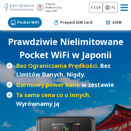
Inbound
€ EUR
PL
Platform Corp.
Code: 5587
Pocket WiFi
Prepaid SIM Card
eSIM
Prawdziwie Nielimitowane
Pocket WiFi
w Japonii
Bez Ograniczania Prędkości
. Bez
Limitów Danych. Nigdy.
Darmowy power bank
w zestawie
Ta sama cena co u innych.
Wyrównamy ją