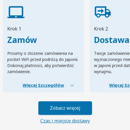
Krok 1
Krok 2
Zamów
Dostawa
Prosimy o złożenie zamówienia na
Twoje zamówienie
pocket WiFi przed podróżą do Japonii.
wyznaczonego mie
Dokonaj płatności, aby potwierdzić
w Japonii przed da
zamówienie.
wynajmu.
Więcej Szczegółów
Więcej S
Zobacz więcej
Czas i miejsce dostawy