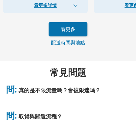
看更多詳情
看更
看更多
配送時間與地點
常見問題
問:
真的是不限流量嗎？會被限速嗎？
是的，真正無限。我們不採用公平使用政策（FUP）或任何限速措
施。你可全天不限量使用數據。 （如同任何行動網絡，臨時壅塞
問:
取貨與歸還流程？
可能影響網速。）若出現基於政策的限速，我們將補償租金。
可於主要機場取貨，或選擇飯店/住址配送（入住前送達）。包裹
附有預付郵資回郵信封，只需投入任意郵筒即可。無需紙質手續，