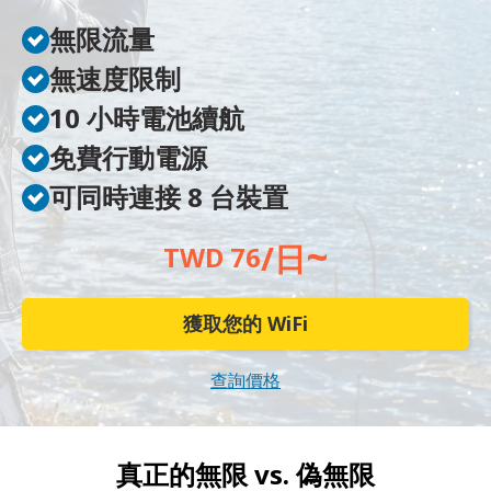
無限流量
無速度限制
10 小時電池續航
免費行動電源
可同時連接 8 台裝置
~
/日
TWD 76
獲取您的 WiFi
查詢價格
真正的無限 vs.
偽無限