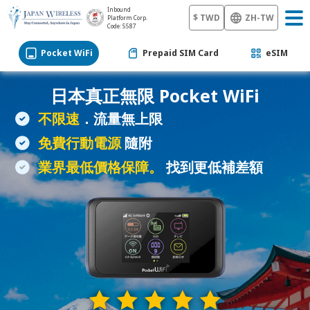
Inbound
$ TWD
ZH-TW
Platform Corp.
Code: 5587
Pocket WiFi
Prepaid SIM Card
eSIM
日本真正無限
Pocket WiFi
不限速
．流量無上限
免費行動電源
隨附
業界最低價格保障。
找到更低補差額