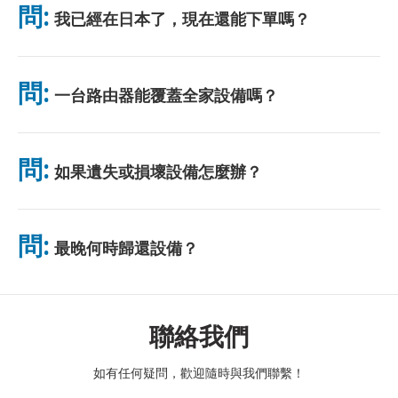
問:
我已經在日本了，現在還能下單嗎？
無需排隊。
可以。機場可當天取貨。飯店配送一般隔日送達。若不確定，請聯
絡我們確認最快方案。
問:
一台路由器能覆蓋全家設備嗎？
可以。最多可連接 10 台裝置（手機、平板、電腦）。電池續航力
最長 10 小時，並附贈免費行動電源。電池續航力最長 10 小時，
問:
如果遺失或損壞設備怎麼辦？
並附贈免費行動電源。
您可以在結帳時添加保險，以涵蓋遺失或損壞的情況。如果沒有保
險，將收取更換費用。如果發生任何問題，請立即與我們聯繫——
問:
最晚何時歸還設備？
我們將協助您保持連線。
請於租賃結束隔天中午前將設備投入郵筒。逾期歸還將產生額外費
用。
聯絡我們
如有任何疑問，歡迎隨時與我們聯繫！