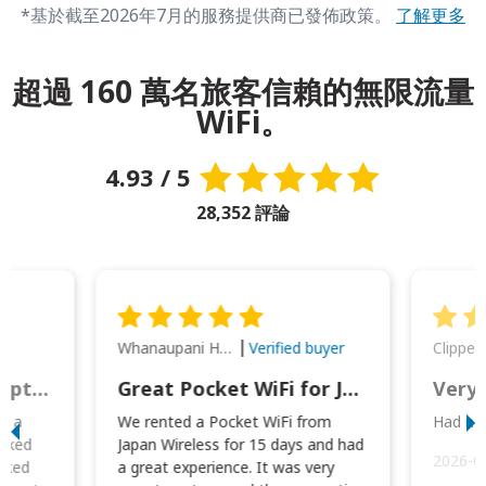
*基於截至2026年7月的服務提供商已發佈政策。
了解更多
超過 160 萬名旅客信賴的無限流量
WiFi。
4.93 / 5
28,352 評論
Whanaupani Henry Joseph Macown
r
Verified buyer
This was wonderful option to a family of four. Everything worked smoothly.
Great Pocket WiFi for Japan Travel
Very 
to a
We rented a Pocket WiFi from
Had no 
orked
Japan Wireless for 15 days and had
2026-0
cked
a great experience. It was very