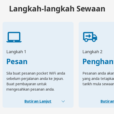
Langkah-langkah Sewaan
Langkah 1
Langkah 2
Pesan
Penghan
Sila buat pesanan pocket WiFi anda
Pesanan anda akan 
sebelum perjalanan anda ke Jepun.
yang anda tetapka
Buat pembayaran untuk
tarikh mula sewaa
mengesahkan pesanan anda.
Butiran Lanjut
Butiran