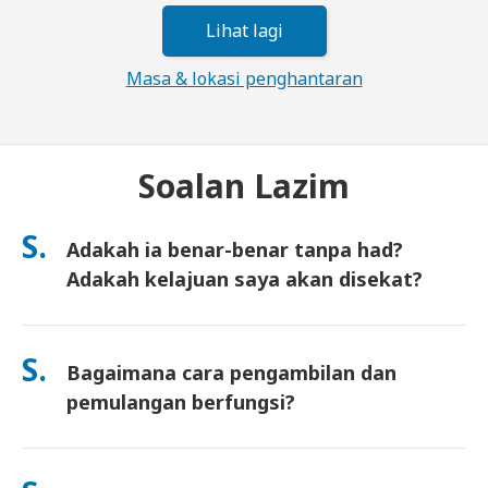
Lihat lagi
Masa & lokasi penghantaran
Soalan Lazim
S.
Adakah ia benar-benar tanpa had?
Adakah kelajuan saya akan disekat?
Ya. Ia benar-benar tanpa had dan kami tidak mengenakan had
Polisi Penggunaan Saksama (FUP) atau sekatan kelajuan
S.
Bagaimana cara pengambilan dan
buatan. Anda boleh guna seberapa banyak data yang anda
mahu, sepanjang hari. (Seperti mana-mana rangkaian mudah
pemulangan berfungsi?
alih, kesesakan pembawa sementara boleh menjejaskan
kelajuan). Jika sekatan berasaskan polisi berlaku, kami akan
Ambil di lapangan terbang utama, atau pilih penghantaran ke
kreditkan sewaan anda.
hotel/rumah (tiba sebelum daftar masuk/berlepas). Sampul