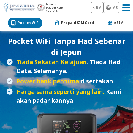
Inbound
¢ RM
MS
Platform Corp.
Code: 5587
Pocket WiFi
Prepaid SIM Card
eSIM
Pocket WiFi
Tanpa Had Sebenar
di Jepun
Tiada Sekatan Kelajuan
. Tiada Had
Data. Selamanya.
Power bank percuma
disertakan
Harga sama seperti yang lain.
Kami
akan padankannya