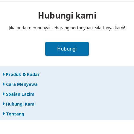
ke dalam peti pos sebelum tengah hari pada hari berikutnya
selepas tamat tempoh sewaan. Jika anda lewat
Hubungi kami
memulangkan, anda akan dikenakan bayaran.
Jika anda mempunyai sebarang pertanyaan, sila tanya kami!
Hubungi
Produk & Kadar
Cara Menyewa
Soalan Lazim
Hubungi Kami
Tentang
Program ahli gabungan
Polisi Privasi