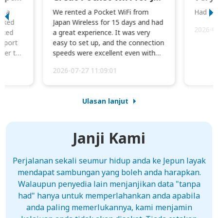
to a
We rented a Pocket WiFi from
Had no 
orked
Japan Wireless for 15 days and had
2026-0
cked
a great experience. It was very
irport
easy to set up, and the connection
ater to
speeds were excellent even with
four phones conne...
2026-07-27 11:09:01
Ulasan lanjut
Janji Kami
Perjalanan sekali seumur hidup anda ke Jepun layak
mendapat sambungan yang boleh anda harapkan.
Walaupun penyedia lain menjanjikan data "tanpa
had" hanya untuk memperlahankan anda apabila
anda paling memerlukannya, kami menjamin