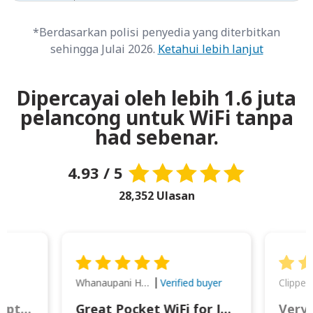
*Berdasarkan polisi penyedia yang diterbitkan
sehingga Julai 2026.
Ketahui lebih lanjut
Dipercayai oleh lebih 1.6 juta
pelancong untuk WiFi tanpa
had sebenar.
4.93 / 5
28,352 Ulasan
Whanaupani Henry Joseph Macown
r
Verified buyer
This was wonderful option to a family of four. Everything worked smoothly.
Great Pocket WiFi for Japan Travel
Very 