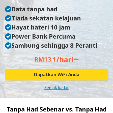
Data tanpa had
Tiada sekatan kelajuan
Hayat bateri 10 jam
Power Bank Percuma
Sambung sehingga 8 Peranti
~
/hari
RM13.1
Dapatkan WiFi Anda
Semak kadar
Tanpa Had Sebenar vs.
Tanpa Had