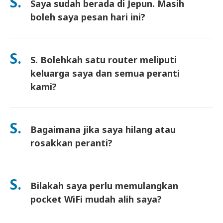
S.
Saya sudah berada di Jepun. Masih
surat pemulangan prabayar disertakan—hanya masukkan ke
dalam mana-mana peti pos di Jepun. Tiada kertas kerja, tiada
boleh saya pesan hari ini?
barisan di kaunter.
Ya. Pengambilan di lapangan terbang pada hari yang sama
tersedia. Untuk penghantaran hotel, pesanan biasanya tiba
S.
S. Bolehkah satu router meliputi
pada hari berikutnya. Jika anda tidak pasti, hubungi kami dan
kami akan sahkan pilihan terpantas untuk kawasan anda.
keluarga saya dan semua peranti
kami?
Ya—sambung sehingga 10 peranti serentak (telefon, tablet,
komputer riba). Bateri tahan sehingga 10 jam, dan kami
S.
Bagaimana jika saya hilang atau
sertakan power bank percuma untuk kegunaan sepanjang hari.
rosakkan peranti?
Anda boleh menambah Insurans semasa checkout untuk
melindungi kehilangan atau kerosakan. Tanpa perlindungan,
S.
Bilakah saya perlu memulangkan
yuran penggantian akan dikenakan. Jika sesuatu berlaku,
hubungi kami dengan segera—kami akan bantu anda kekal
pocket WiFi mudah alih saya?
terhubung.
Anda perlu memasukkan router pocket WiFi mudah alih anda