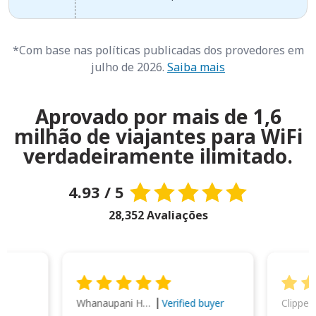
*Com base nas políticas publicadas dos provedores em
julho de 2026.
Saiba mais
Aprovado por mais de 1,6
milhão de viajantes para WiFi
verdadeiramente ilimitado.
4.93 / 5
28,352 Avaliações
Whanaupani Henry Joseph Macown
r
Verified buyer