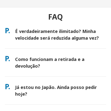
FAQ
P.
É verdadeiramente ilimitado? Minha
velocidade será reduzida alguma vez?
Sim. É verdadeiramente ilimitado e não aplicamos limites de
Política de Uso Justo (FUP) ou redução de velocidade artificial.
P.
Como funcionam a retirada e a
Você pode usar quantos dados quiser, o dia todo. (Como
qualquer rede móvel, o congestionamento temporário da
devolução?
operadora pode afetar as velocidades). Se alguma vez ocorrer
redução de velocidade baseada em política, creditaremos seu
Retire nos principais aeroportos ou escolha entrega em
aluguel.
hotel/casa (chega antes do check-in/partida). Um envelope de
P.
Já estou no Japão. Ainda posso pedir
devolução pré-pago está incluído — basta depositá-lo em
qualquer caixa de correio no Japão. Sem papelada, sem filas
hoje?
no balcão.
Sim. A retirada no mesmo dia no aeroporto está disponível.
Para entrega em hotel, os pedidos geralmente chegam no dia