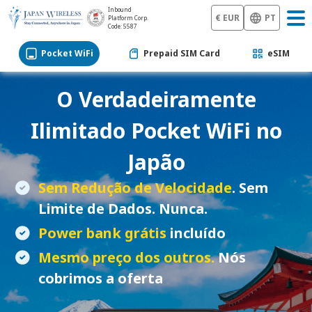
Inbound
€ EUR
PT
Platform Corp.
Code: 5587
Pocket WiFi
Prepaid SIM Card
eSIM
O Verdadeiramente
Ilimitado
Pocket WiFi
no
Japão
Sem Redução de Velocidade
. Sem
Limite de Dados. Nunca.
Power bank grátis
incluído
Mesmo preço dos outros.
Nós
cobrimos a oferta