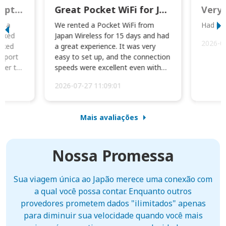
This was wonderful option to a family of four. Everything worked smoothly.
Great Pocket WiFi for Japan Travel
Very 
to a
We rented a Pocket WiFi from
Had no 
orked
Japan Wireless for 15 days and had
2026-0
cked
a great experience. It was very
irport
easy to set up, and the connection
ater to
speeds were excellent even with
four phones conne...
2026-07-27 11:09:01
Mais avaliações
Nossa Promessa
Sua viagem única ao Japão merece uma conexão com
a qual você possa contar. Enquanto outros
provedores prometem dados "ilimitados" apenas
para diminuir sua velocidade quando você mais