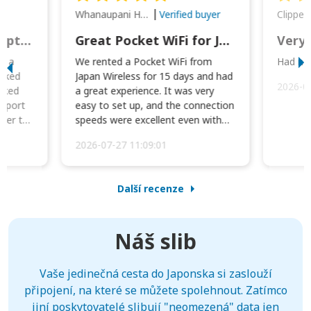
Whanaupani Henry Joseph Macown
r
Verified buyer
This was wonderful option to a family of four. Everything worked smoothly.
Great Pocket WiFi for Japan Travel
Very 
to a
We rented a Pocket WiFi from
Had no 
orked
Japan Wireless for 15 days and had
2026-0
cked
a great experience. It was very
irport
easy to set up, and the connection
ater to
speeds were excellent even with
four phones conne...
2026-07-27 11:09:01
Další recenze
Náš slib
Vaše jedinečná cesta do Japonska si zaslouží
připojení, na které se můžete spolehnout. Zatímco
jiní poskytovatelé slibují "neomezená" data jen