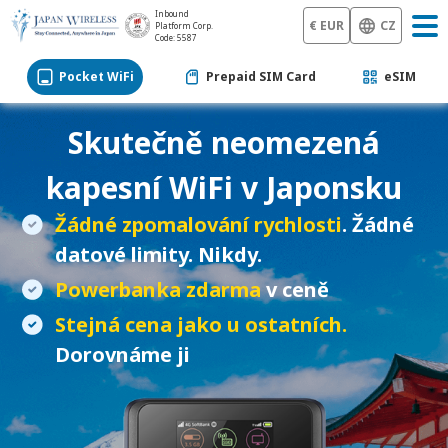
Inbound
€ EUR
CZ
Platform Corp.
Code: 5587
Pocket WiFi
Prepaid SIM Card
eSIM
Skutečně neomezená
kapesní WiFi
v Japonsku
Žádné zpomalování rychlosti
. Žádné
datové limity. Nikdy.
Powerbanka zdarma
v ceně
Stejná cena jako u ostatních.
Dorovnáme ji