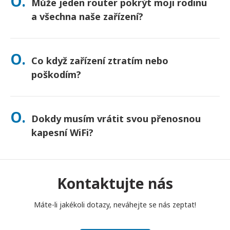
O.
Může jeden router pokrýt moji rodinu
nejste jisti, kontaktujte nás a my potvrdíme nejrychlejší
možnost pro vaši oblast.
a všechna naše zařízení?
Ano – připojte až 10 zařízení najednou (telefony, tablety,
notebooky). Baterie vydrží až 10 hodin a pro celodenní
O.
Co když zařízení ztratím nebo
používání přikládáme powerbanku zdarma.
poškodím?
Při placení si můžete přidat Pojištění, které kryje ztrátu nebo
poškození. Bez pojištění se účtuje poplatek za výměnu. Pokud
O.
Dokdy musím vrátit svou přenosnou
se něco stane, okamžitě nás kontaktujte – pomůžeme vám
zůstat ve spojení.
kapesní WiFi?
Svůj přenosný kapesní WiFi router musíte vhodit do poštovní
schránky do poledne následujícího dne po skončení období
pronájmu. Pokud se s vrácením opozdíte, bude vám účtován
Kontaktujte nás
poplatek.
Máte-li jakékoli dotazy, neváhejte se nás zeptat!