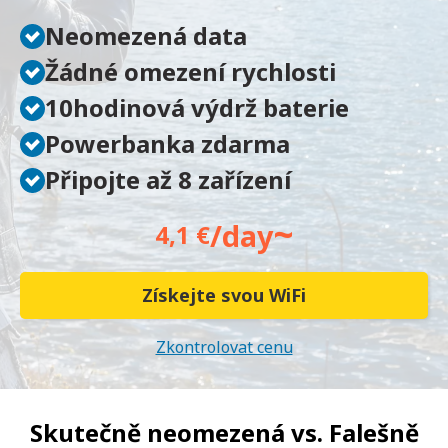
Neomezená data
Žádné omezení rychlosti
10hodinová výdrž baterie
Powerbanka zdarma
Připojte až 8 zařízení
~
/day
4,1 €
Získejte svou WiFi
Zkontrolovat cenu
Skutečně neomezená vs.
Falešně