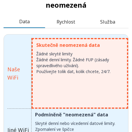
neomezená
Data
Rychlost
Služba
Skutečně neomezená data
Žádné skryté limity
Žádné denní limity. Žádné FUP (zásady
spravedlivého užívání).
Naše
Používejte tolik dat, kolik chcete, 24/7.
WiFi
Podmíněně "neomezená" data
Skryté denní nebo vícedenní datové limity.
Jiné WiFi
Zpomalení ve špičce