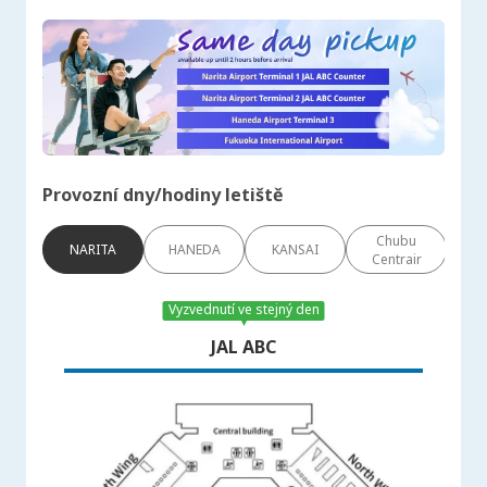
Provozní dny/hodiny letiště
Chubu
NARITA
HANEDA
KANSAI
Fu
Centrair
Vyzvednutí ve stejný den
JAL ABC