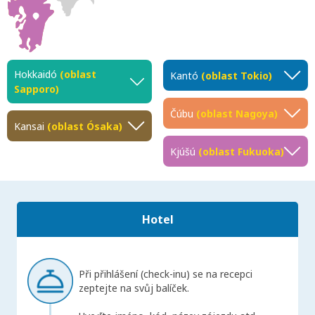
Hokkaidó
(oblast
Kantó
(oblast Tokio)
Sapporo)
Čúbu
(oblast Nagoya)
Kansai
(oblast Ósaka)
Kjúšú
(oblast Fukuoka)
Hotel
Při přihlášení (check-inu) se na recepci
zeptejte na svůj balíček.