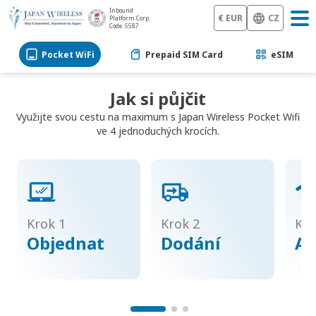
Inbound
€ EUR
CZ
Platform Corp.
Code: 5587
Pocket WiFi
Prepaid SIM Card
eSIM
Jak si půjčit
Využijte svou cestu na maximum s Japan Wireless Pocket Wifi
ve 4 jednoduchých krocích.
Krok 1
Krok 2
Kro
Objednat
Dodání
Ak