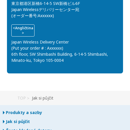
東京都港区新橋6-14-5 SW新橋ビル6F
Japan Wirelessデリバリーセンター宛
(オーダー番号:Axxxxxx)
<Angličtina
>
Japan Wireless Delivery Center
(Put your order # : Axxxxxx)
6th floor, SW Shimbashi Building, 6-14-5 Shimbashi,
Minato-ku, Tokyo 105-0004
TOP
Jak si půjčit
Produkty a sazby
Jak si půjčit