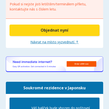
Pokud si nejste jisti letištěm/terminálem příletu,
kontaktujte nás s číslem letu.
Objednat nyní
Návrat na místo vyzvednutí. ↑
Soukromé rezidence v Japonsku
Váš balíček bude vhozen do poštovní