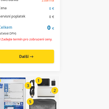
Zdarma
Cena
0 €
Servisní poplatek
0 €
0
Celkem
€
Včetně DPH)
※Zadejte termín pro zobrazení ceny.
Další →