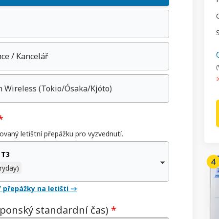
nce / Kancelář
(
n Wireless
(Tokio/Ósaka/Kjóto)
*
ovaný letištní přepážku pro vyzvednutí.
 T3
ryday)
 přepážky na letišti →
aponský standardní čas)
*