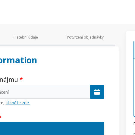
Platební údaje
Potvrzení objednávky
ormation
onájmu
*
ácení
ce,
klikněte zde.
*