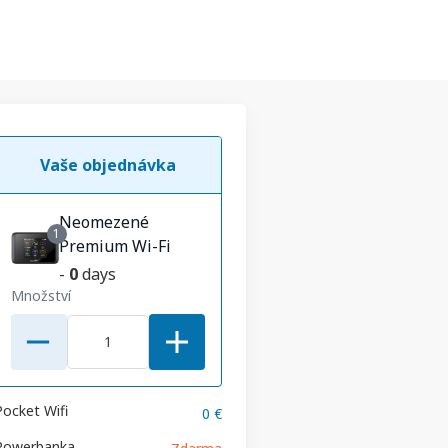
Vaše objednávka
Neomezené
1
Premium Wi-Fi
-
0
days
Množství
Pocket Wifi
0 €
Powerbanka