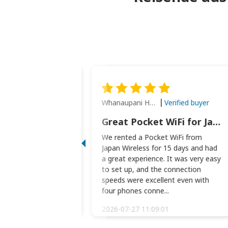
Whanaupani Henry Joseph Macown
Verified buyer
Verified buyer
This was wonderful option to a family of four. Everything worked smoothly.
Great Pocket WiFi for Japan Travel
rful option to a
We rented a Pocket WiFi from
. Everything worked
Japan Wireless for 15 days and had
picked the pocked
a great experience. It was very easy
okio Haneda airport
to set up, and the connection
t two weeks later to
speeds were excellent even with
m...
four phones conne...
:34:51
2026-07-27 11:09:01