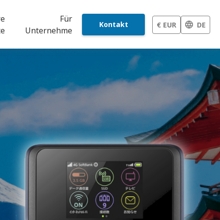
re
Für
Kontakt
€ EUR
DE
te
Unternehme