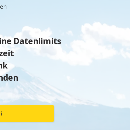
gen
ine Datenlimits
zeit
nk
inden
i