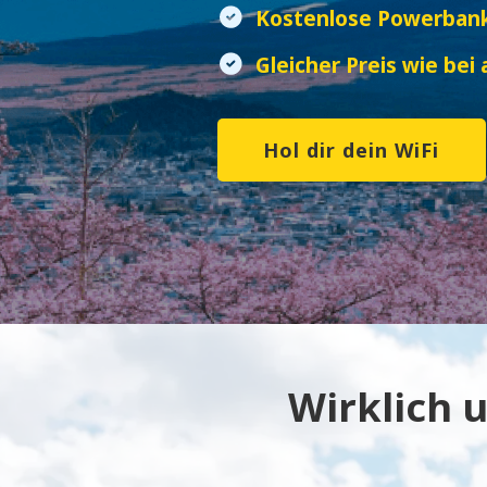
Kostenlose Powerban
Gleicher Preis wie bei
Hol dir dein WiFi
Wirklich 