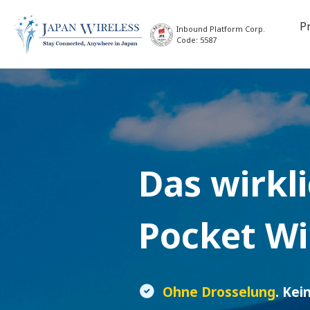
P
Inbound Platform Corp.
Code: 5587
Das wirkl
Pocket Wi
Ohne Drosselung
. Kei