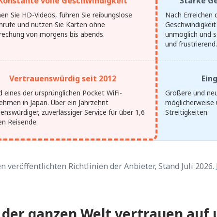
Konstante volle Geschwindigkeit
Starke G
en Sie HD-Videos, führen Sie reibungslose
Nach Erreichen d
nrufe und nutzen Sie Karten ohne
Geschwindigkeit 
rechung von morgens bis abends.
unmöglich und s
und frustrierend.
Vertrauenswürdig seit 2012
Ein
d eines der ursprünglichen Pocket WiFi-
Größere und neu
ehmen in Japan. Über ein Jahrzehnt
möglicherweise 
enswürdiger, zuverlässiger Service für über 1,6
Streitigkeiten.
en Reisende.
 veröffentlichten Richtlinien der Anbieter, Stand Juli 2026.
 der ganzen Welt vertrauen auf