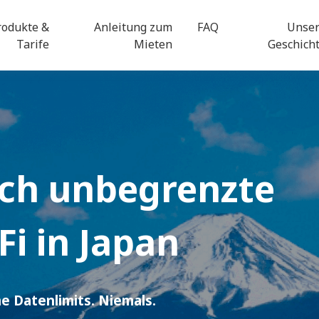
rodukte &
Anleitung zum
FAQ
Unse
Tarife
Mieten
Geschich
ich unbegrenzte
Fi
in Japan
ne Datenlimits. Niemals.