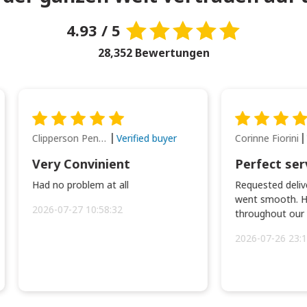
4.93 / 5
28,352 Bewertungen
Clipperson Penilla
Corinne Fiorini
Verified buyer
Very Convinient
Perfect ser
Had no problem at all
Requested delive
went smooth. H
2026-07-27 10:58:32
throughout our t
2026-07-26 23:1