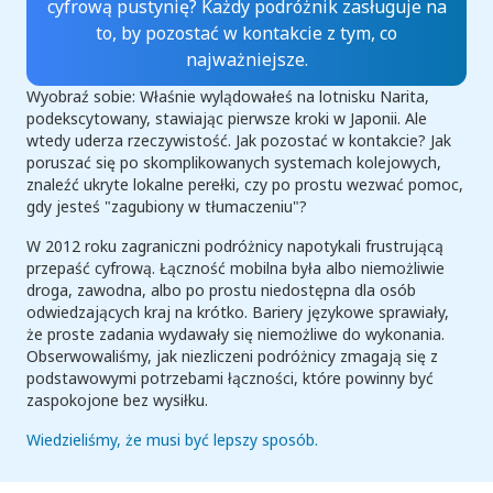
cyfrową pustynię? Każdy podróżnik zasługuje na
to, by pozostać w kontakcie z tym, co
najważniejsze.
Wyobraź sobie: Właśnie wylądowałeś na lotnisku Narita,
podekscytowany, stawiając pierwsze kroki w Japonii. Ale
wtedy uderza rzeczywistość. Jak pozostać w kontakcie? Jak
poruszać się po skomplikowanych systemach kolejowych,
znaleźć ukryte lokalne perełki, czy po prostu wezwać pomoc,
gdy jesteś "zagubiony w tłumaczeniu"?
W 2012 roku zagraniczni podróżnicy napotykali frustrującą
przepaść cyfrową. Łączność mobilna była albo niemożliwie
droga, zawodna, albo po prostu niedostępna dla osób
odwiedzających kraj na krótko. Bariery językowe sprawiały,
że proste zadania wydawały się niemożliwe do wykonania.
Obserwowaliśmy, jak niezliczeni podróżnicy zmagają się z
podstawowymi potrzebami łączności, które powinny być
zaspokojone bez wysiłku.
Wiedzieliśmy, że musi być lepszy sposób.