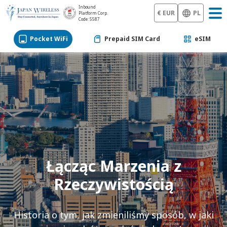
Inbound
€ EUR
PL
Platform Corp.
Code: 5587
Pocket WiFi
Prepaid SIM Card
eSIM
Łącząc Marzenia z
Rzeczywistością
Historia o tym, jak zmieniliśmy sposób, w jaki