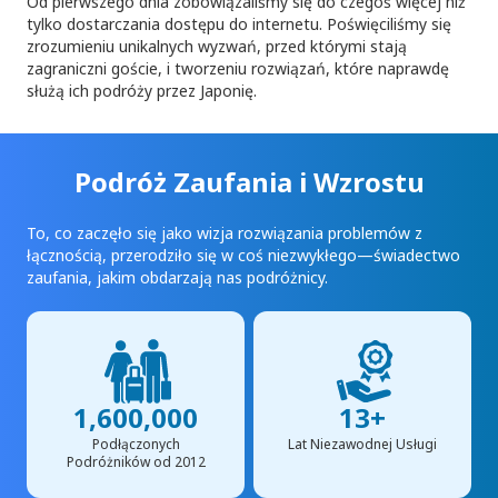
Od pierwszego dnia zobowiązaliśmy się do czegoś więcej niż
tylko dostarczania dostępu do internetu. Poświęciliśmy się
zrozumieniu unikalnych wyzwań, przed którymi stają
zagraniczni goście, i tworzeniu rozwiązań, które naprawdę
służą ich podróży przez Japonię.
Podróż Zaufania i Wzrostu
To, co zaczęło się jako wizja rozwiązania problemów z
łącznością, przerodziło się w coś niezwykłego—świadectwo
zaufania, jakim obdarzają nas podróżnicy.
1,600,000
13+
Podłączonych
Lat Niezawodnej Usługi
Podróżników od 2012