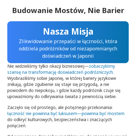
Budowanie Mostów,
Nie Barier
Nasza Misja
Zlikwidowanie przepaści w łączności, która
oddziela podróżników od niezapomnianych
doświadczeń w Japonii
Nie widzieliśmy tylko okazji biznesowej—
zobaczyliśmy
szansę na transformację doświadczeń podróżniczych.
Wyobraziliśmy sobie Japonię, w której bariery językowe
znikają, gdzie zgubienie się staje się przygodą, a nie
powodem do niepokoju, i gdzie każdy podróżnik czuje się
upoważniony do odkrywania świata z pewnością siebie.
Zaczęło się od prostego, ale potężnego przekonania:
łączność nie powinna być luksusem—powinna być mostem
do odkryć kulturowych, bezpieczeństwa i znaczących
połączeń.