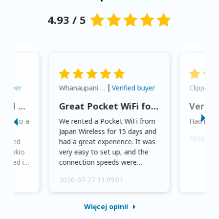
4.93 / 5
Whanaupani Henry Joseph Macown
d buyer
Verified buyer
This was wonderful option to a family of four. Everything worked smoothly.
Great Pocket WiFi for Japan Travel
Very C
tion to a
We rented a Pocket WiFi from
Had no pr
ing
Japan Wireless for 15 days and
2026-07-
picked
had a great experience. It was
om Tokio
very easy to set up, and the
turned it
connection speeds were
saka
excellent even with four
2026-07-27 11:09:01
phones conne...
Więcej opinii