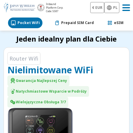
Inbound
€ EUR
PL
Platform Corp.
Code: 5587
Pocket WiFi
Prepaid SIM Card
eSIM
Jeden idealny plan dla Ciebie
Router Wifi
Nielimitowane WiFi
Gwarancja Najlepszej Ceny
Natychmiastowe Wsparcie w Podróży
Wielojęzyczna Obsługa 7/7