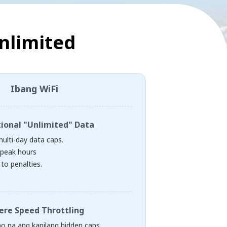
nlimited
Ibang WiFi
tional "Unlimited" Data
multi-day data caps.
peak hours
to penalties.
ere Speed Throttling
 na ang kanilang hidden caps,