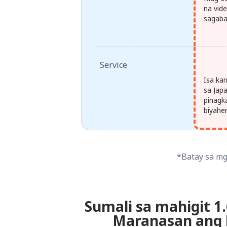
na vid
sagaba
Service
Isa ka
sa Jap
pinagk
biyahe
*Batay sa mg
Sumali sa mahigit 1
Maranasan ang 