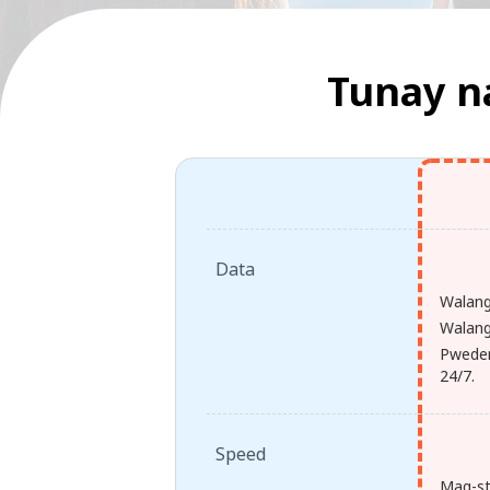
Tunay n
Data
Walang
Walang 
Pweden
24/7.
Speed
Mag-st