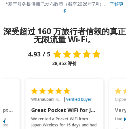
*基于服务提供商已发布政策（截至2026年7月）。
了解更
多
深受超过 160 万旅行者信赖的真正
无限流量 Wi-Fi。
4.93 / 5
28,352 评价
Whanaupani Henry Joseph Macown
r
Verified buyer
This was wonderful option to a family of four. Everything worked smoothly.
Great Pocket WiFi for Japan Travel
Very 
to a
We rented a Pocket WiFi from
Had no 
orked
Japan Wireless for 15 days and had