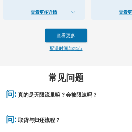
查看更多详情
查看更
查看更多
配送时间与地点
常见问题
问:
真的是无限流量嘛？会被限速吗？
是的，真正无限。我们不采用公平使用政策（FUP）或任何限速措
施。你可全天不限量使用数据。（如同任何移动网络，临时拥堵可
问:
取货与归还流程？
能影响网速。）若出现基于政策的限速，我们将补偿租金。