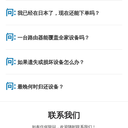
可在主要机场取货，或选择酒店/住址配送（入住前送达）。包裹
附带预付邮资回邮信封，只需投入任意邮筒即可。无需纸质手续，
问:
我已经在日本了，现在还能下单吗？
无需排队。
可以。机场可当天取货。酒店配送一般次日送达。若不确定，请联
系我们确认最快方案。
问:
一台路由器能覆盖全家设备吗？
可以。最多可连接 10 台设备（手机、平板、电脑）。电池续航最
长 10 小时，并附赠免费充电宝。电池续航最长 10 小时，并附赠
问:
如果遗失或损坏设备怎么办？
免费充电宝。
您可以在结账时添加保险，以涵盖丢失或损坏的情况。如果没有保
险，将收取更换费用。如果发生任何问题，请立即与我们联系——
问:
最晚何时归还设备？
我们将帮助您保持连接。
请在租赁结束次日中午前将设备投入邮筒。逾期归还将产生额外费
用。
联系我们
如有任何疑问，欢迎随时联系我们！