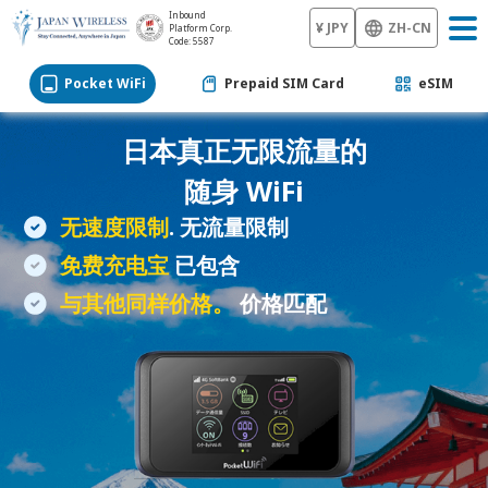
Inbound
¥ JPY
ZH-CN
Platform Corp.
Code: 5587
Pocket WiFi
Prepaid SIM Card
eSIM
日本真正无限流量的
随身 WiFi
无速度限制
. 无流量限制
免费充电宝
已包含
与其他同样价格。
价格匹配