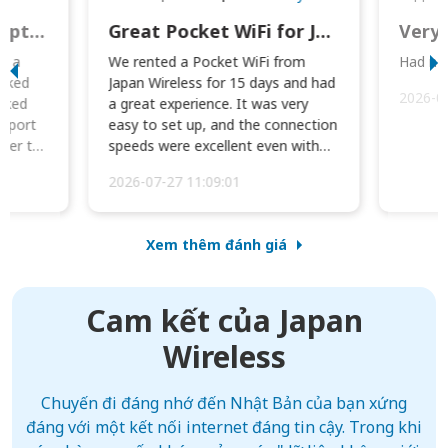
This was wonderful option to a family of four. Everything worked smoothly.
Great Pocket WiFi for Japan Travel
Very 
to a
We rented a Pocket WiFi from
Had no 
orked
Japan Wireless for 15 days and had
2026-0
cked
a great experience. It was very
irport
easy to set up, and the connection
ater to
speeds were excellent even with
four phones conne...
2026-07-27 11:09:01
Xem thêm đánh giá
Cam kết của Japan
Wireless
Chuyến đi đáng nhớ đến Nhật Bản của bạn xứng
đáng với một kết nối internet đáng tin cậy. Trong khi