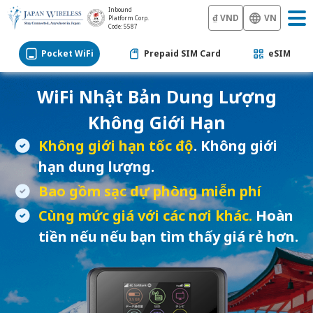
Inbound
₫ VND
VN
Platform Corp.
Code: 5587
Pocket WiFi
Prepaid SIM Card
eSIM
WiFi Nhật Bản
Dung Lượng
Không Giới Hạn
Không giới hạn tốc độ
. Không giới
hạn dung lượng.
Bao gồm sạc dự phòng miễn phí
Cùng mức giá với các nơi khác.
Hoàn
tiền nếu nếu bạn tìm thấy giá rẻ hơn.