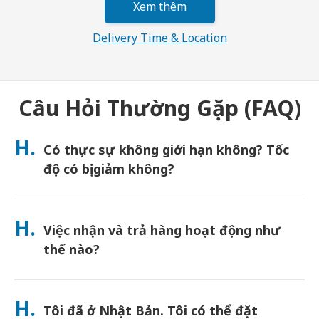
Xem thêm
Delivery Time & Location
Câu Hỏi Thường Gặp (FAQ)
H.
Có thực sự không giới hạn không? Tốc
độ có bị giảm không?
Dung lượng thực sự không giới hạn và Japan Wireless không
áp dụng giới hạn Chính sách sử dụng hợp lý (FUP) hoặc bóp băng
H.
Việc nhận và trả hàng hoạt động như
thông. Bạn có thể sử dụng bao nhiêu dung lượng tùy thích suốt
cả ngày. (Giống như bất kỳ mạng di động nào, tắc nghẽn nhà
thế nào?
mạng tạm thời có thể ảnh hưởng đến tốc độ). Nếu xảy ra việc
giới hạn tốc độ do FUP, Japan Wireless sẽ hoàn tiền thuê cho
Nhận tại các sân bay chính, hoặc chọn giao hàng đến khách
bạn.
sạn/nhà riêng (được giao đến trước khi nhận phòng/khởi
H.
Tôi đã ở Nhật Bản. Tôi có thể đặt
hành). Đã bao gồm phong bì trả hàng miễn cước—chỉ cần thả