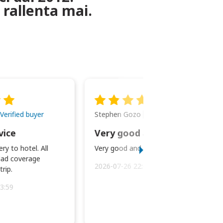
 rallenta mai.
Stephen Gozo
Verified buyer
Verified buyer
vice
Very good and prompt service.
ry to hotel. All
Very good and prompt service.
ad coverage
2026-07-26 22:43:45
rip.
3:59