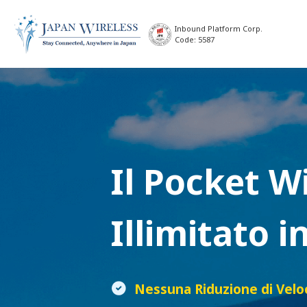
Inbound Platform Corp.
Code: 5587
Il
Pocket Wi
Illimitato 
Nessuna Riduzione di Velo