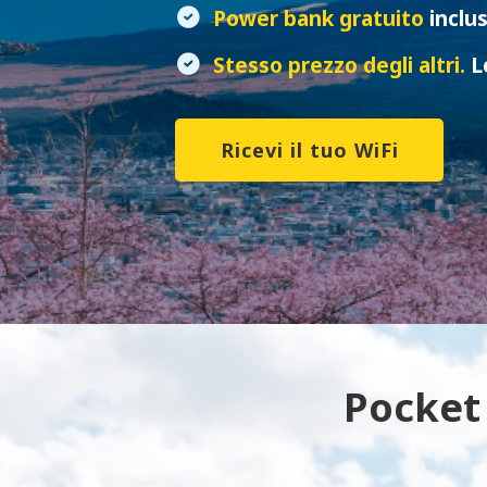
Power bank gratuito
inclu
Stesso prezzo degli altri.
L
Ricevi il tuo WiFi
Pocket 