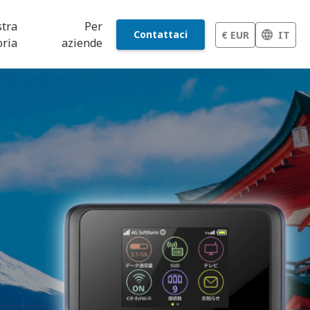
stra
Per
Contattaci
€ EUR
IT
oria
aziende