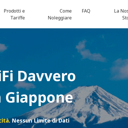
Prodotti e
Come
FAQ
La No
Tariffe
Noleggiare
St
Fi
Davvero
in Giappone
cità
. Nessun Limite di Dati