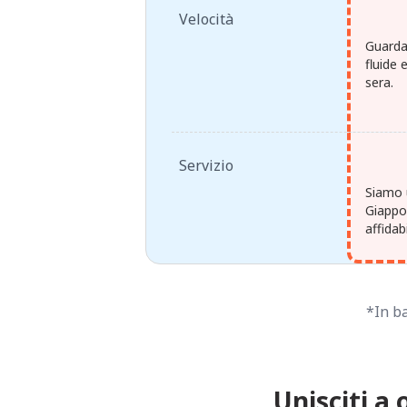
Velocità
Guarda
fluide 
sera.
Servizio
Siamo u
Giappon
affidab
*In ba
Unisciti a 