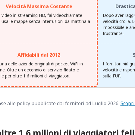
Velocità Massima Costante
Drastica
 video in streaming HD, fai videochiamate
Dopo aver raggiu
e usa le mappe senza interruzioni da mattina a
velocità crolla.
impossibile e an
frustrante.
Affidabili dal 2012
na delle aziende originali di pocket WiFi in
I fornitori più g
e. Oltre un decennio di servizio fidato e
velocità e rispo
ile per oltre 1,6 milioni di viaggiatori.
sulla FUP.
se alle policy pubblicate dai fornitori ad Luglio 2026.
Scopri
oltre 1,6 milioni di viaggiatori feli