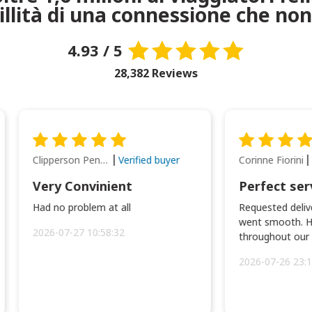
uillità di una connessione che non
4.93 / 5
28,382 Reviews
Clipperson Penilla
Corinne Fiorini
Verified buyer
Very Convinient
Perfect ser
Had no problem at all
Requested delive
went smooth. H
2026-07-27 10:58:32
throughout our t
2026-07-26 23:1