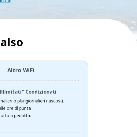
ariffa
Falso
Altro WiFi
Illimitati" Condizionati
rnalieri o plurigiornalieri nascosti.
lle ore di punta
orta a penalità.