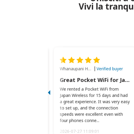
Vivi la tranq
Whanaupani Henry Joseph Macown
Verified buyer
Verified buyer
This was wonderful option to a family of four. Everything worked smoothly.
Great Pocket WiFi for Japan Travel
rful option to a
We rented a Pocket WiFi from
. Everything worked
Japan Wireless for 15 days and had
picked the pocked
a great experience. It was very easy
okio Haneda airport
to set up, and the connection
t two weeks later to
speeds were excellent even with
m...
four phones conne...
:34:51
2026-07-27 11:09:01