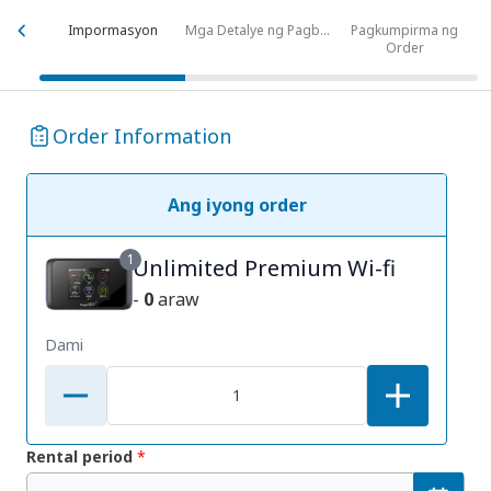
Impormasyon
Mga Detalye ng Pagbabayad
Pagkumpirma ng
Order
Order Information
Ang iyong order
1
Unlimited Premium Wi-fi
-
0
araw
Dami
Rental period
*