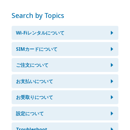
ついずれの端末でもご利用頂けます。
Search by Topics
Wi-Fiレンタルについて
モバイルWi-Fiを使って通話の受信、発信
SIMカードについて
はできますか？
whatsapp, Wechat, LINE, Skype など
ご注文について
SkypeやLINE等のデータ通信を使った通話ならばご利用頂
のVoIPサービスは使えますか？
けますが、電話番号を使った通話やSMSはご利用頂けま
せん。
受取希望時間まで時間がないですが、ど
お支払いについて
はい、ご利用頂けます。ただし長時間の通話をご希望の場
うすればいいですか？
合は、モバイルWi-Fi(データ通信無制限)を推奨させて頂い
ております。
支払うのにPayPalのアカウントを作る必
お受取りについて
customer@japan-wireless.com までメールにてご連絡
バッテリーはどのくらい保ちますか？
要はありますか?
ください。
ご希望端末・受取日・期間・補償の有無・受取場所等のご
受け取れる正確な時間を知りたいのです
設定について
最大で4〜8時間、連続してご利用頂けます。弊社の端末
必ずしもご登録頂く必要はありません。お手持ちのJCB,
質問をさせて頂きます。
定額プリペイドSIMカードを使って通話
が。
は、非通信時に自動的にバッテリーセーブ機能が作動しま
VISA, Master, AMMEXなどのクレジットカードを利用して
また急を要するご注文に対してはエクスプレス便（500
の受信、発信はできますか？
す。
お支払いが可能です。
円）にて発送致します。
定額SIMカードを受け取りました。どう
Troubleshoot