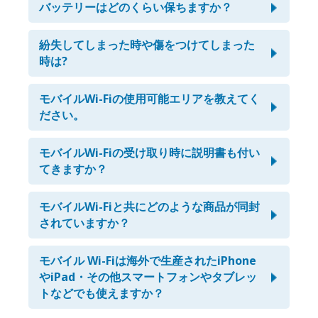
けますが、電話番号を使った通話やSMSはご利用頂けませ
バッテリーはどのくらい保ちますか？
ん。
最大で4〜8時間、連続してご利用頂けます。弊社の端末
は、非通信時に自動的にバッテリーセーブ機能が作動しま
紛失してしまった時や傷をつけてしまった
す。
時は?
またモバイルバッテリーを無料でお付けしておりますの
安心パックにご加入して頂く事をお勧めしています。
で、バッテリーの保ちに関してはご心配なくご利用頂けま
ご加入して頂くと万が一紛失してしまった場合でも、最大
モバイルWi-Fiの使用可能エリアを教えてく
す。
で賠償費全額が免除となります。
ださい。
こちらをご覧ください。
レギュラープラン加入時：全商品50％が補償可能。
https://www.softbank.jp
モバイルWi-Fiの受け取り時に説明書も付い
プレミアムプラン加入時：全商品100％が補償可能。ま
た、*再送に掛かる費用を1回限り無料です。
てきますか？
*受け取り時間に間に合わなかった場合のみ1回限り無料と
もちろん説明書を同封致します。インターネットへの接
なります。
続、不具合時の対応方法などをご覧頂けます。またその他
モバイルWi-Fiと共にどのような商品が同封
問題等ございましたら、お気軽にお問い合わせ下さい。(お
されていますか？
問い合わせ先: customer@japan-wireless.com)
モバイルWi-Fi端末の他に、アダプター・USBケーブル・モ
バイルバッテリー・説明書、そして返却用に返却封筒を同
モバイル Wi-Fiは海外で生産されたiPhone
封し,お届け致します。
やiPad・その他スマートフォンやタブレッ
トなどでも使えますか？
ご利用頂けます。弊社のモバイルWi-FiはWi-Fiの機能を持