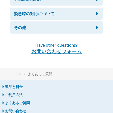
またモバイルバッテリーを無料でお付けしておりますの
交通機関の乱れや受取日の二日以内のご注文で無い限り、
設定すれば良いですか？
で、バッテリーの保ちに関してはご心配なくご利用頂けま
お荷物はお客様の受取希望日の前日夕方までには到着する
SkypeやLINE等のデータ通信を使った通話ならばご利用頂
す。
よう発送しております。
Having trouble connecting to the
けますが、電話番号を使った通話やSMSはご利用頂けま
緊急時の対応について
同封されております設定方法の説明用紙に従ってAPNを設
せん。
長期間のレンタルを希望しているのです
何日前までに注文すれば良いですか？
internet or unable to charge? Solve
定してください。紛失された場合は、カスタマーセンター
が、長期割引はありますか？
problems fast with our easy-to-
までご連絡ください。
端末が紛失または盗難されてしまいまし
その他
受取日の3日前までのご注文をお願いしております。
紛失してしまった時や傷をつけてしまっ
follow videos below.
空港で受け取りたいのですがどうすれば
た。どうすれば良いですか？
ご注文日が受取予定日まで3日以内だった場合にはお届け
はい、長期割引をご用意しております。長期割引について
全ての端末にこのSIMカードは対応しま
た時は?
いいですか？
に間に合わない可能があります。こちらまでお問い合わせ
富士山に登る予定なのですが、インター
はメールにてご相談ください。
Troubleshoot for device NA01
お気づき次第、すぐにご連絡ください。再送費・賠償費
下さい。customer@japan-wireless.com
すか?
Have other questions?
モバイルWi-Fiを受け取りました。どう接
ネットへの接続はできますか？
（もしくはデポジット）のお支払いの確認後、代替機をお
安心パックにご加入して頂く事をお勧めしています。
空港内の郵便局に発送致しますので、郵便局にて身分証明
お問い合わせフォーム
続すれば良いですか？
Troubleshoot for device FS030W
送りすることも可能です。
ご加入して頂くと万が一紛失してしまった場合でも、最大
書とメールにて送付致します追跡番号を提示してくださ
お使いの端末がSIMフリーの端末であれば、ほぼ全ての端
はい、モバイルWi-Fiにてインターネットへの接続は可能
で賠償費全額が免除となります。
い。
末に対応します。 詳しくはこちらをご覧下さい。
Troubleshoot for device A101ZT
です。富士山頂でもモバイルWi-Fiをご利用頂けます。
同封されております設定方法の説明用紙に従ってご利用を
もしご利用できなかった場合の返金には対応致しかねます
レギュラープラン加入時：全商品50％が補償可能。
開始頂けます。紛失された場合は、カスタマーセンターま
ので予めご了承ください。
Troubleshoot for device 802ZT
プレミアムプラン加入時：全商品100％が補償可能。ま
でご連絡ください。
フライトの遅延の影響で荷物が受け取れ
TOP
よくあるご質問
た、*再送に掛かる費用を1回限り無料です。
到着が夜遅くになってしますのですが、
なかったのですがどうすればいいです
Troubleshoot for device 601HW
*受け取り時間に間に合わなかった場合のみ1回限り無料
Does your Store have any coupons
この場合でも空港で受取ることは可能で
か？
製品と料金
となります。
or promotions?
アクチベーションの必要はありますか？
Troubleshoot for device 501HW
しょうか？
ご利用方法
お手数ですが、すぐにcustomer@japan-wireless.com ま
Yes, we offer promotions during different seasons. You
弊社でアクチベーションの処理をしてからお客様にお届け
でメールかお電話にてご連絡ください。新しいお荷物を再
よくあるご質問
こちらのリンクにて空港内の郵便局の営業時間をご確認く
can also find our coupons on various websites such as
するので、お客様にやって頂く事はAPN設定のみとなりま
送することも可能です。その際は再送料金として1,000円
モバイルWi-Fiの使用可能エリアを教えて
ださい。
Wethrift
.
す。
お問い合わせ
頂きますので、ご了承ください。またこの先3日間分のご
http://japan-wireless.com/ja/content/rental-steps