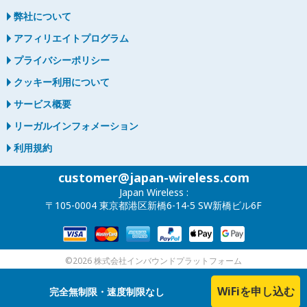
ください。
詳しくはお荷物同封の説明書をご覧下さい。
滞在先のホテル名やご住所をお教えください。再送先の情
空港内郵便局の営業終了時間の2時間前以降にご到着予定
弊社について
報と再送料金のお支払いのご確認が完了しましたら、お荷
のお客様にはご滞在先での受取を強くお勧め致しておりま
こちらをご覧ください。
物を発送させて頂きます。
アフィリエイトプログラム
す。
Can I use the portable mobile WiFi
https://www.softbank.jp
プライバシーポリシー
定額SIMカードを利用中なのですが、デ
router outside of Japan?
ータ残量を教えて頂く事は可能でしょう
クッキー利用について
I forgot to return my pocket WiFi
No, our portable pocket WiFi can only be used in Japan.
いつまでに返却すればよいでしょうか？
か？
モバイルWi-Fiの受け取り時に説明書も付
サービス概要
before passing the airport security
いてきますか？
レンタル期間終了日の翌日正午までにポストに投函される
リーガルインフォメーション
gate. What should I do?
申し訳ございません。弊社では通信量をお調べすることは
か、もしくは郵便局にてお差出ください。
出来兼ねます。通信量をチェックするアプリで、データの
利用規約
Do I get a refund for unused days?
もちろん説明書を同封致します。インターネットへの接
返却が遅れた場合は延滞料を頂く可能性がありまので、そ
使用状況がご覧頂けますのでご利用ください。
Unfortunately, there are no postal services available
続、不具合時の対応方法などをご覧頂けます。またその他
のお時間までに必ずご投函ください。 延長をご希望の場
beyond security checkpoints. Please send the device
問題等ございましたら、お気軽にお問い合わせ下さい。
customer@japan-wireless.com
合は予め customer@japan-wireless.com までメール
Yes, if you return the portable pocket WiFi before
back from your country using EMS, FedEx, DHL, or
(お問い合わせ先: customer@japan-wireless.com)
にてご連絡ください。
designated date, we will refund the remaining days.
Japan Wireless :
another expedited service to:
〒105-0004 東京都港区新橋6-14-5 SW新橋ビル6F
Our office address: Japan Wireless Delivery Center (Put
your order # : Axxxxxx), 6th floor, SW Shimbashi
Building, 6-14-5 Shimbashi, Minato-ku, Tokyo 105-0004
モバイルWi-Fiと共にどのような商品が同
日本全国どこからでも返却できるのです
How do I cancel and get a refund?
©2026 株式会社インバウンドプラットフォーム
封されていますか？
か？
Please cancel via the contact form as soon as possible.
I lost my return envelope. How do I
We will send a refund to your credit account via Paypal
WiFiを申し込む
完全無制限・速度制限なし
モバイルWi-Fi端末の他に、アダプター・USBケーブル・
返却用の日本郵便の封筒を同封致しますので日本のどの郵
or Stripe (Payment gateway) within 10 days.
get a new one?
モバイルバッテリー・説明書、そして返却用に返却封筒を
便局からでもお荷物をご返却頂けます。