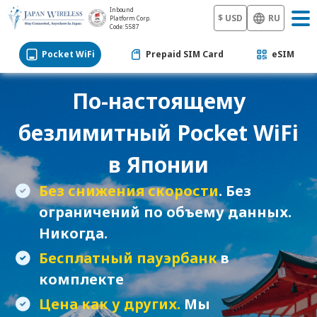
Inbound
$ USD
RU
Platform Corp.
Code: 5587
Pocket WiFi
Prepaid SIM Card
eSIM
По-настоящему
безлимитный
Pocket WiFi
в Японии
Без снижения скорости
. Без
ограничений по объему данных.
Никогда.
Бесплатный пауэрбанк
в
комплекте
Цена как у других.
Мы