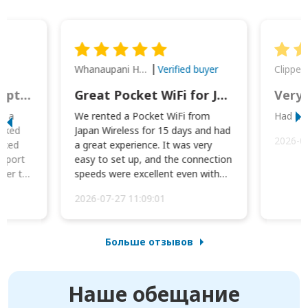
Whanaupani Henry Joseph Macown
r
Verified buyer
This was wonderful option to a family of four. Everything worked smoothly.
Great Pocket WiFi for Japan Travel
Very 
to a
We rented a Pocket WiFi from
Had no 
orked
Japan Wireless for 15 days and had
2026-0
cked
a great experience. It was very
irport
easy to set up, and the connection
ater to
speeds were excellent even with
four phones conne...
2026-07-27 11:09:01
Больше отзывов
Наше обещание