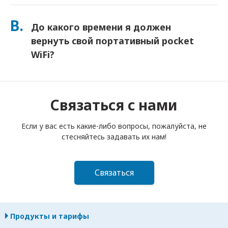
Вы можете добавить Страховку при оформлении заказа,
чтобы покрыть потерю или повреждение. Без страховки
В.
До какого времени я должен
взимается плата за замену. Если что-то случится,
немедленно свяжитесь с нами — мы поможем вам
вернуть свой портативный pocket
оставаться на связи.
WiFi?
Вы должны опустить свой портативный роутер pocket
WiFi в почтовый ящик до полудня следующего дня после
окончания срока аренды. Если вы опоздаете с возвратом,
Связаться с нами
с вас будет взиматься плата.
Если у вас есть какие-либо вопросы, пожалуйста, не
стесняйтесь задавать их нам!
Связаться
Продукты и тарифы