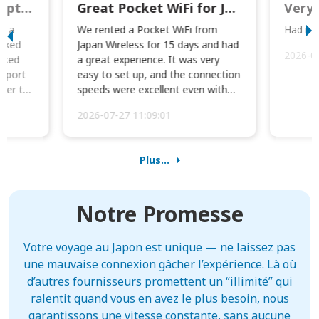
This was wonderful option to a family of four. Everything worked smoothly.
Great Pocket WiFi for Japan Travel
Very 
to a
We rented a Pocket WiFi from
Had no 
orked
Japan Wireless for 15 days and had
2026-0
cked
a great experience. It was very
irport
easy to set up, and the connection
ater to
speeds were excellent even with
four phones conne...
2026-07-27 11:09:01
Plus...
Notre Promesse
Votre voyage au Japon est unique — ne laissez pas
une mauvaise connexion gâcher l’expérience. Là où
d’autres fournisseurs promettent un “illimité” qui
ralentit quand vous en avez le plus besoin, nous
garantissons une vitesse constante, sans aucune