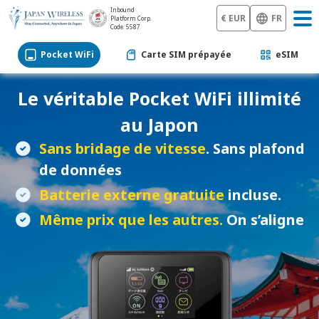
Inbound
€ EUR
FR
Platform Corp.
Code: 5587
Pocket WiFi
Carte SIM prépayée
eSIM
Le véritable
Pocket WiFi
illimité
au Japon
Sans bridage de vitesse
. Sans plafond
de données
Batterie externe gratuite
incluse.
Même prix que les autres.
On s’aligne