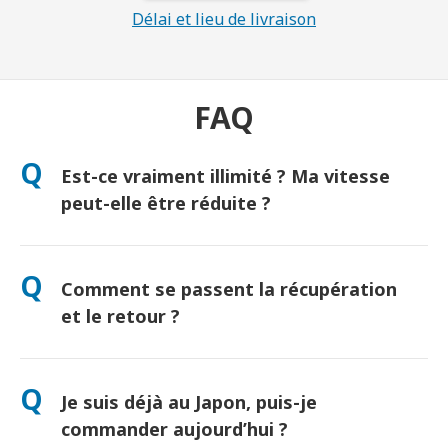
Délai et lieu de livraison
FAQ
Q
Est-ce vraiment illimité ? Ma vitesse
peut-elle être réduite ?
Oui, vraiment illimité ! Aucune politique de « Fair Use » ni
réduction artificielle de vitesse. (Comme tout réseau mobile,
Q
Comment se passent la récupération
une congestion temporaire peut ralentir le débit. Si cela se
produit, nous créditerons votre location.)
et le retour ?
Récupération à l’aéroport ou livraison à l’hôtel/domicile avant
votre arrivée. Une enveloppe de retour prépayée est incluse —
Q
Je suis déjà au Japon, puis-je
il suffit de déposer le colis dans une boîte postale au Japon.
Aucune file d’attente, aucun formulaire.
commander aujourd’hui ?