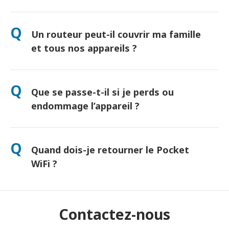
Oui ! Retrait le jour même à l’aéroport disponible. Livraison à
l’hôtel généralement le lendemain. Contactez-nous pour
Q
Un routeur peut-il couvrir ma famille
connaître l’option la plus rapide selon votre lieu de séjour.
et tous nos appareils ?
"Oui, jusqu’à 10 appareils connectés simultanément
(téléphones, tablettes, ordinateurs). Batterie : jusqu’à 10
Q
Que se passe-t-il si je perds ou
heures d’autonomie, et une batterie externe gratuite incluse."
endommage l’appareil ?
Vous pouvez ajouter une assurance lors du paiement pour
couvrir la perte ou les dommages. Sans protection, des frais
Q
Quand dois-je retourner le Pocket
de remplacement s'appliquent. En cas de problème,
contactez-nous immédiatement — nous vous aiderons à
WiFi ?
rester connecté.
Déposez-le dans une boîte postale avant midi le lendemain de
la fin de la période de location. Tout retard entraînera des frais
supplémentaires.
Contactez-nous