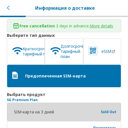
Информация о доставке
Free cancellation
3 days in advance.
More details
Выберите тип данных
Долгосрочный
Краткосрочный
тарифный
eSIM
тарифный план
план
Предоплаченная SIM-карта
Выбрать продукт
5G Premium Plan
SIM-карта на 3 дней
Sold Out
Посмотреть