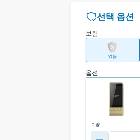
선택 옵션
보험
없음
옵션
수량