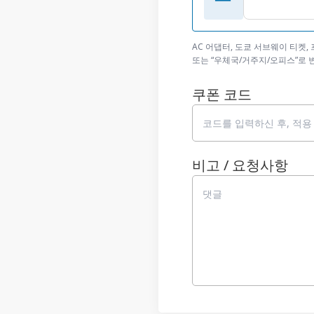
AC 어댑터, 도쿄 서브웨이 티켓,
또는 “우체국/거주지/오피스”로
쿠폰 코드
비고 / 요청사항