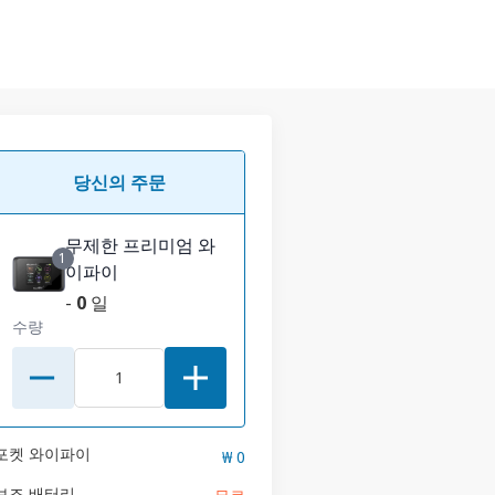
당신의 주문
무제한 프리미엄 와
1
이파이
-
0
일
수량
포켓 와이파이
₩ 0
보조 배터리