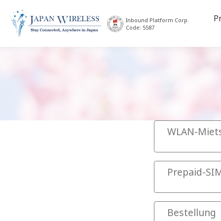
P
Inbound Platform Corp.
Code: 5587
WLAN-Miets
Kann ich m
Prepaid-SI
Nein. Sie könne
und andere Diens
Kann ich Sky
Bestellung
Telefonie m