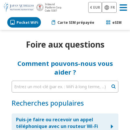
Inbound
€ EUR
FR
Platform Corp.
Code: 5587
Pocket WiFi
Carte SIM prépayée
eSIM
Foire aux questions
Comment pouvons-nous vous
aider ?
Entrez un mot-clé (par ex. : WiFi à long terme, ...)
Recherches populaires
Puis-je faire ou recevoir un appel
téléphonique avec un routeur Wi-Fi