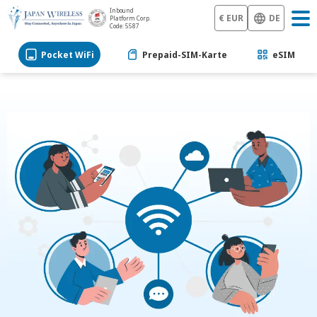
Inbound
€ EUR
DE
Platform Corp.
Code: 5587
Pocket WiFi
Prepaid-SIM-Karte
eSIM