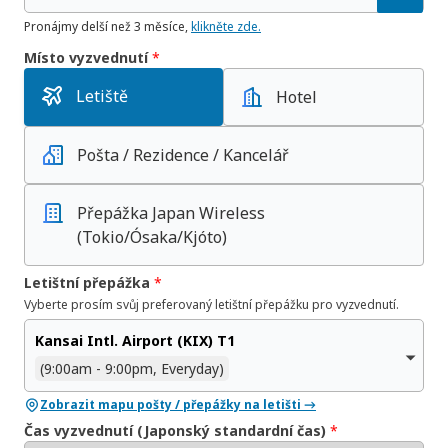
Pronájmy delší než 3 měsíce,
klikněte zde.
Místo vyzvednutí
*
Letiště
Hotel
Pošta / Rezidence / Kancelář
Přepážka Japan Wireless
(Tokio/Ósaka/Kjóto)
Letištní přepážka
*
Vyberte prosím svůj preferovaný letištní přepážku pro vyzvednutí.
Kansai Intl. Airport (KIX) T1
(9:00am - 9:00pm, Everyday)
Zobrazit mapu pošty / přepážky na letišti →
Čas vyzvednutí (Japonský standardní čas)
*