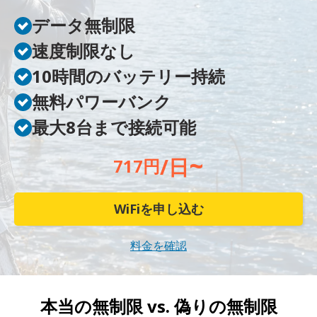
データ無制限
速度制限なし
10時間のバッテリー持続
無料パワーバンク
最大8台まで接続可能
~
/日
717円
WiFiを申し込む
料金を確認
本当の無制限 vs.
偽りの無制限