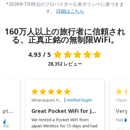
*2026年7月時点のプロバイダー公表ポリシーに基づきま
す。
詳細はこちら
160万人以上の旅行者に信頼され
る、正真正銘の無制限WiFi。
4.93 / 5
28,352 レビュー
Whanaupani Henry Joseph Macown
r
Verified buyer
This was wonderful option to a family of four. Everything worked smoothly.
Great Pocket WiFi for Japan Travel
Very 
to a
We rented a Pocket WiFi from
Had no 
orked
Japan Wireless for 15 days and had