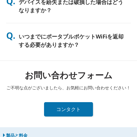
Q.
デバイスを紛失または破損した場合はどう
し、終日使用できるよう無料のパワーバンクも同梱しています。
なりますか？
チェックアウト時に保険を追加して、紛失や破損に備えることが
できます。補償がない場合、交換費用が発生します。何か問題が
Q.
いつまでにポータブルポケットWiFiを返却
発生した場合は、すぐに当社までご連絡ください—引き続き接続
できるようサポートいたします。
する必要がありますか？
レンタル期間終了日の翌日正午までに、ポータブルポケットWiFi
ルーターを郵便ポストに投函する必要があります。返却が遅れた
場合は、追加料金が発生します。
お問い合わせフォーム
ご不明な点がございましたら、お気軽にお問い合わせください！
コンタクト
製品と料金