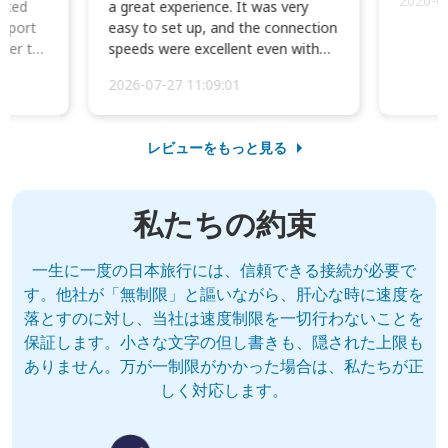
2026-0
cked
a great experience. It was very
irport
easy to set up, and the connection
ater to
speeds were excellent even with
four phones conne...
2026-07-27 11:09:01
レビューをもっと見る
私たちの約束
一生に一度の日本旅行には、信頼できる接続が必要で
す。他社が「無制限」と謳いながら、肝心な時に速度を
落とすのに対し、当社は速度制限を一切行わないことを
保証します。小さな文字の但し書きも、隠された上限も
ありません。万が一制限がかかった場合は、私たちが正
しく対応します。