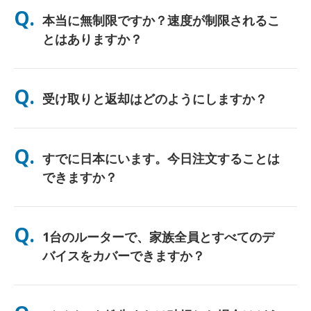
Q.
本当に無制限ですか？速度が制限されるこ
とはありますか？
はい。正真正銘の無制限です。当社ではFUP（公正使用方針）の
上限や人為的な速度制限を適用しません。一日中、好きなだけデ
Q.
受け取りと返却はどのようにしますか？
ータをご利用いただけます。（ただし、他のモバイルネットワー
クと同様、通信事業者の回線が一時的に混雑した場合、速度に影
響が出る可能性があります）。万が一、ポリシーに基づく速度制
主要空港での受け取り、またはホテル/ご自宅へのお届け（チェ
限が発生した場合は、レンタル料金を返金（クレジット）いたし
ックイン/ご出発前に到着）が選べます。返送用の料金前払い済
Q.
ます。
すでに日本にいます。今日注文することは
み封筒が同梱されていますので、日本国内のどの郵便ポストに投
函するだけです。書類手続きやカウンターでの行列はありませ
できますか？
ん。
はい。空港での当日受け取りが可能です。ホテルへのお届けの場
合、ご注文は通常翌日に到着します。ご不明な場合は、お問い合
Q.
1台のルーターで、家族全員とすべてのデ
わせいただければ、お住まいの地域で最速のオプションを確認い
たします。
バイスをカバーできますか？
はい、最大10台のデバイス（スマートフォン、タブレット、ノー
トPC）を同時に接続できます。バッテリーは最大10時間持続