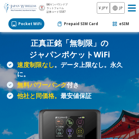
(株)インバウンドプ
¥ JPY
JP
ラットフォーム
証券コード:5587
Pocket WiFi
Prepaid SIM Card
eSIM
正真正銘「無制限」の
ジャパン
ポケットWiFi
速度制限なし
。データ上限なし。永久
に。
無料パワーバンク
付き
他社と同価格。
最安値保証