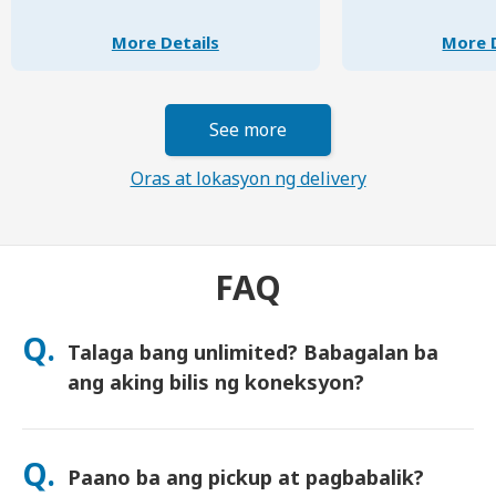
More Details
More D
See more
Oras at lokasyon ng delivery
FAQ
Q.
Talaga bang unlimited? Babagalan ba
ang aking bilis ng koneksyon?
Oo. itoy tunay na unlimited at hindi namin ipinapatupad ang
Fair Usage Policy (FUP) o anumang artipisyal na pagbabagalan
Q.
Paano ba ang pickup at pagbabalik?
ng bilis. Maari mong gamitin ang data nang walang hanggan,