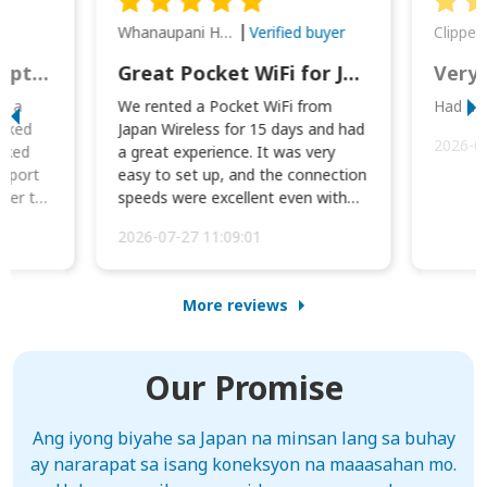
Whanaupani Henry Joseph Macown
r
Verified buyer
This was wonderful option to a family of four. Everything worked smoothly.
Great Pocket WiFi for Japan Travel
Very 
to a
We rented a Pocket WiFi from
Had no 
orked
Japan Wireless for 15 days and had
2026-0
cked
a great experience. It was very
irport
easy to set up, and the connection
ater to
speeds were excellent even with
four phones conne...
2026-07-27 11:09:01
More reviews
Our Promise
Ang iyong biyahe sa Japan na minsan lang sa buhay
ay nararapat sa isang koneksyon na maaasahan mo.