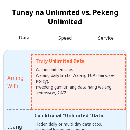
Tunay na Unlimited vs.
Pekeng
Unlimited
Data
Speed
Service
Truly Unlimited Data
Walang hidden caps
Walang daily limits. Walang FUP (Fair-Use-
Aming
Policy).
WiFi
Pwedeng gamitin ang data nang walang
limitasyon, 24/7.
Conditional "Unlimited" Data
Hidden daily or multi-day data caps.
Ibang
Pagbagal kapag peak hours