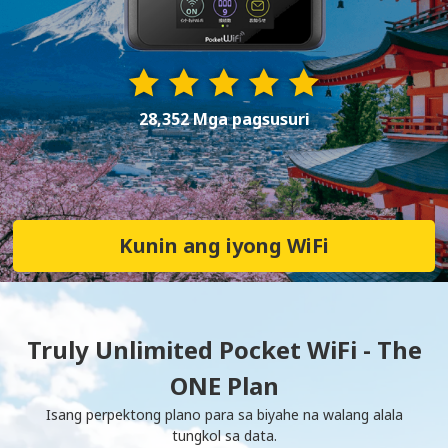
28,352 Mga pagsusuri
Kunin ang iyong WiFi
Truly Unlimited Pocket WiFi - The
ONE Plan
Isang perpektong plano para sa biyahe na walang alala
tungkol sa data.