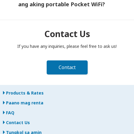
may nangyari, makipag-ugnayan agad sa amin—tutulungan ka
ang aking portable Pocket WiFi?
naming manatiling konektado.
Kailangang ihulog ang iyong portable Pocket WiFi router sa
postbox bago magtanghali sa araw ng pagtatapos ng iyong
rental period. Kung mahuli sa pagbabalik, may karampatang
Contact Us
bayad na ipapataw.
If you have any inquiries, please feel free to ask us!
Contact
Products & Rates
Paano mag renta
FAQ
Contact Us
Tungkol sa amin