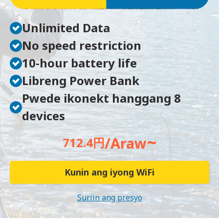
Unlimited Data
No speed restriction
10-hour battery life
Libreng Power Bank
Pwede ikonekt hanggang 8
devices
~
/Araw
712.4円
Kunin ang iyong WiFi
Suriin ang presyo