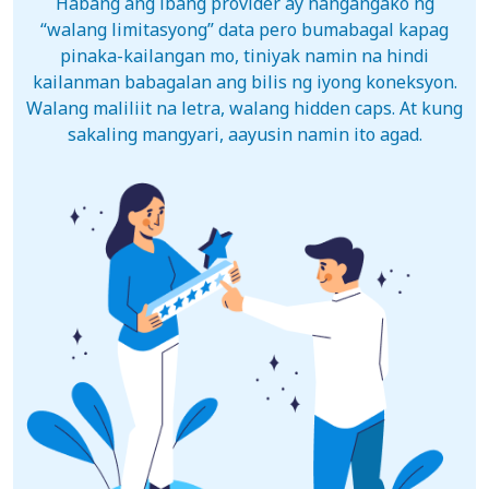
Habang ang ibang provider ay nangangako ng
“walang limitasyong” data pero bumabagal kapag
pinaka-kailangan mo, tiniyak namin na hindi
kailanman babagalan ang bilis ng iyong koneksyon.
Walang maliliit na letra, walang hidden caps. At kung
sakaling mangyari, aayusin namin ito agad.