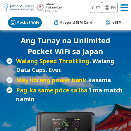
Inbound
¥ JPY
PH
Platform Corp.
Code: 5587
Pocket WiFi
Prepaid SIM Card
eSIM
Ang Tunay na Unlimited
Pocket WiFi
sa Japan
Walang Speed Throttling
. Walang
Data Caps. Ever.
May libreng power bank
kasama
Pag-ka same price sa iba
I ma-match
namin