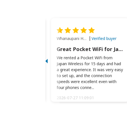
Whanaupani Henry Joseph Macown
Verified buyer
Verified buyer
This was wonderful option to a family of four. Everything worked smoothly.
Great Pocket WiFi for Japan Travel
rful option to a
We rented a Pocket WiFi from
. Everything worked
Japan Wireless for 15 days and had
picked the pocked
a great experience. It was very easy
okio Haneda airport
to set up, and the connection
t two weeks later to
speeds were excellent even with
m...
four phones conne...
:34:51
2026-07-27 11:09:01