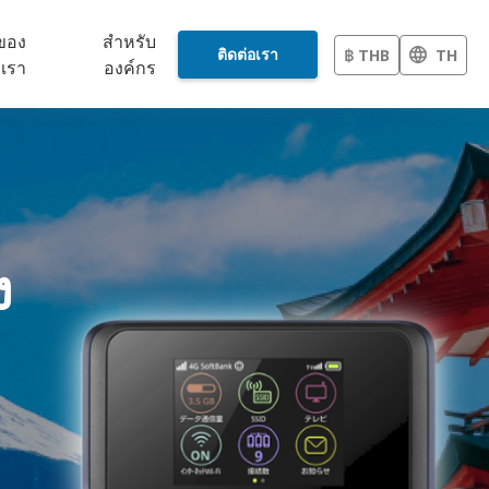
วของ
สำหรับ
ติดต่อเรา
฿ THB
TH
เรา
องค์กร
ง