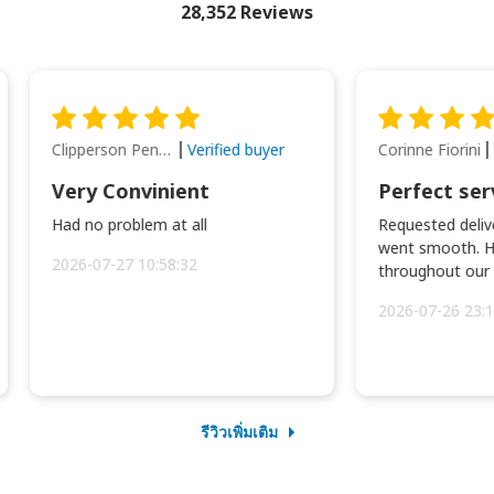
28,352 Reviews
Clipperson Penilla
Corinne Fiorini
Verified buyer
Very Convinient
Perfect ser
Had no problem at all
Requested delive
went smooth. H
2026-07-27 10:58:32
throughout our t
2026-07-26 23:1
รีวิวเพิ่มเติม