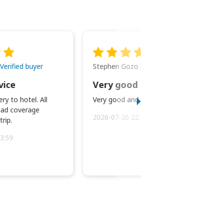
Stephen Gozo
Verified buyer
Verified buyer
vice
Very good and prompt service.
ry to hotel. All
Very good and prompt service.
ad coverage
2026-07-26 22:43:45
rip.
3:59