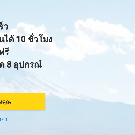
ร็ว
นได้ 10 ชั่วโมง
ฟรี
สุด 8 อุปกรณ์
~
องคุณ
าคา