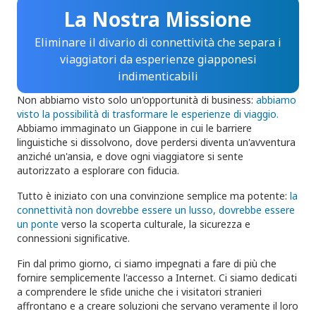
La Nostra Missione
Eliminare il divario di connettività che separa i
viaggiatori da esperienze giapponesi
indimenticabili
Non abbiamo visto solo un'opportunità di business:
abbiamo
visto la possibilità di trasformare le esperienze di viaggio.
Abbiamo immaginato un Giappone in cui le barriere
linguistiche si dissolvono, dove perdersi diventa un'avventura
anziché un'ansia, e dove ogni viaggiatore si sente
autorizzato a esplorare con fiducia.
Tutto è iniziato con una convinzione semplice ma potente:
la
connettività non dovrebbe essere un lusso, dovrebbe essere
un ponte
verso la scoperta culturale, la sicurezza e
connessioni significative.
Fin dal primo giorno, ci siamo impegnati a fare di più che
fornire semplicemente l'accesso a Internet. Ci siamo dedicati
a comprendere le sfide uniche che i visitatori stranieri
affrontano e a creare soluzioni che servano veramente il loro