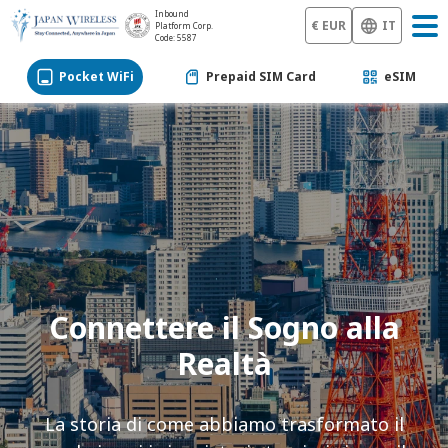
Inbound
€ EUR
IT
Platform Corp.
Code: 5587
Pocket WiFi
Prepaid SIM Card
eSIM
Connettere il Sogno alla
Realtà
La storia di come abbiamo trasformato il