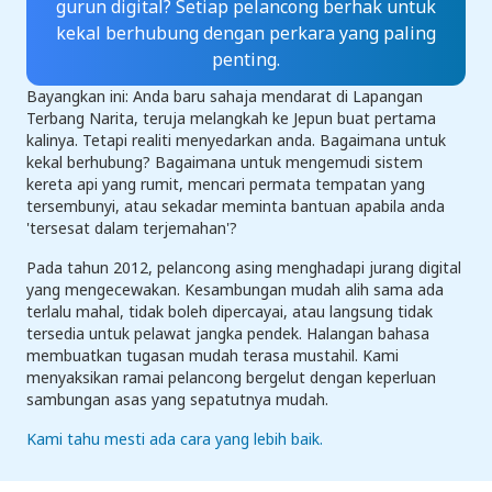
gurun digital? Setiap pelancong berhak untuk
kekal berhubung dengan perkara yang paling
penting.
Bayangkan ini: Anda baru sahaja mendarat di Lapangan
Terbang Narita, teruja melangkah ke Jepun buat pertama
kalinya. Tetapi realiti menyedarkan anda. Bagaimana untuk
kekal berhubung? Bagaimana untuk mengemudi sistem
kereta api yang rumit, mencari permata tempatan yang
tersembunyi, atau sekadar meminta bantuan apabila anda
'tersesat dalam terjemahan'?
Pada tahun 2012, pelancong asing menghadapi jurang digital
yang mengecewakan. Kesambungan mudah alih sama ada
terlalu mahal, tidak boleh dipercayai, atau langsung tidak
tersedia untuk pelawat jangka pendek. Halangan bahasa
membuatkan tugasan mudah terasa mustahil. Kami
menyaksikan ramai pelancong bergelut dengan keperluan
sambungan asas yang sepatutnya mudah.
Kami tahu mesti ada cara yang lebih baik.