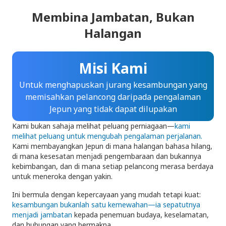
Membina Jambatan,
Bukan
Halangan
Misi Kami
Untuk menghapuskan jurang kesambungan yang
memisahkan pelancong daripada pengalaman
Jepun yang tidak dapat dilupakan
Kami bukan sahaja melihat peluang perniagaan—
kami
melihat peluang untuk mengubah pengalaman perjalanan.
Kami membayangkan Jepun di mana halangan bahasa hilang,
di mana kesesatan menjadi pengembaraan dan bukannya
kebimbangan, dan di mana setiap pelancong merasa berdaya
untuk meneroka dengan yakin.
Ini bermula dengan kepercayaan yang mudah tetapi kuat:
kesambungan bukanlah satu kemewahan—ia sepatutnya
menjadi jambatan
kepada penemuan budaya, keselamatan,
dan hubungan yang bermakna.