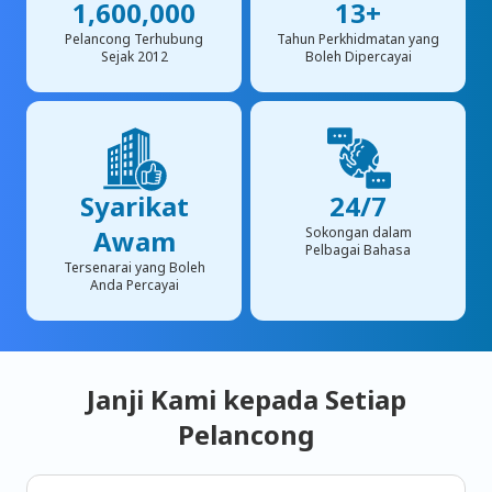
1,600,000
13+
Pelancong Terhubung
Tahun Perkhidmatan yang
Sejak 2012
Boleh Dipercayai
Syarikat
24/7
Awam
Sokongan dalam
Pelbagai Bahasa
Tersenarai yang Boleh
Anda Percayai
Janji Kami kepada Setiap
Pelancong