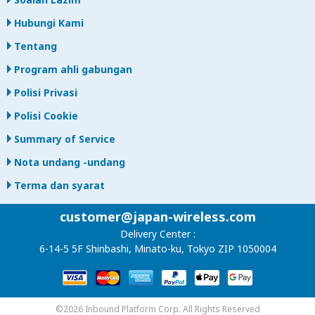
Hubungi Kami
Tentang
Program ahli gabungan
Polisi Privasi
Polisi Cookie
Summary of Service
Nota undang -undang
Terma dan syarat
customer@japan-wireless.com
Delivery Center :
6-14-5 5F Shinbashi, Minato-ku, Tokyo ZIP 1050004
©2026 Inbound Platform Corp. All Rights Reserved