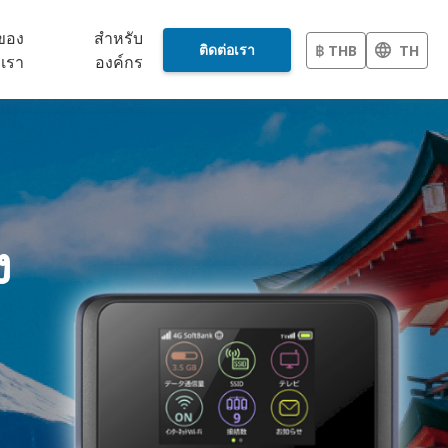
วของ
สำหรับ
ติดต่อเรา
฿ THB
TH
เรา
องค์กร
ง