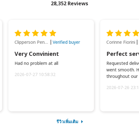
28,352 Reviews
Clipperson Penilla
Corinne Fiorini
Verified buyer
Very Convinient
Perfect ser
Had no problem at all
Requested delive
went smooth. H
2026-07-27 10:58:32
throughout our t
2026-07-26 23:1
รีวิวเพิ่มเติม