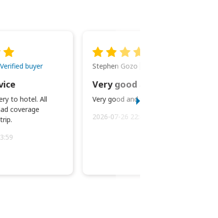
Stephen Gozo
Verified buyer
Verified buyer
vice
Very good and prompt service.
ry to hotel. All
Very good and prompt service.
ad coverage
2026-07-26 22:43:45
rip.
3:59