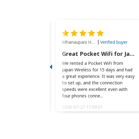
Whanaupani Henry Joseph Macown
Verified buyer
Verified buyer
This was wonderful option to a family of four. Everything worked smoothly.
Great Pocket WiFi for Japan Travel
rful option to a
We rented a Pocket WiFi from
. Everything worked
Japan Wireless for 15 days and had
picked the pocked
a great experience. It was very easy
okio Haneda airport
to set up, and the connection
t two weeks later to
speeds were excellent even with
m...
four phones conne...
:34:51
2026-07-27 11:09:01