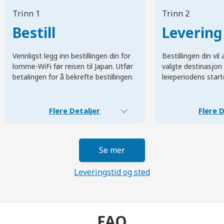
Trinn 1
Trinn 2
Bestill
Levering
Vennligst legg inn bestillingen din for
Bestillingen din vi
lomme-WiFi før reisen til Japan. Utfør
valgte destinasjon 
betalingen for å bekrefte bestillingen.
leieperiodens start
Flere Detaljer
Flere D
Se mer
Leveringstid og sted
FAQ