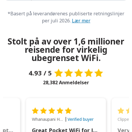
*Basert på leverandørenes publiserte retningslinjer
per juli 2026.
Lær mer
Stolt på av over 1,6 millioner
reisende for virkelig
ubegrenset WiFi.
4.93 / 5
28,382 Anmeldelser
Whanaupani Henry Joseph Macown
r
Verified buyer
This was wonderful option to a family of four. Everything worked smoothly.
Great Pocket WiFi for Japan Travel
Very 