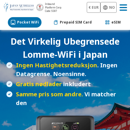
Inbound
€ EUR
NO
Platform Corp.
Code: 5587
Pocket WiFi
Prepaid SIM Card
eSIM
Det Virkelig Ubegrensede
Lomme-WiFi
i Japan
Ingen Hastighetsreduksjon
. Ingen
Datagrense. Noensinne.
Gratis nødlader
inkludert
Samme pris som andre.
Vi matcher
den