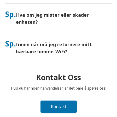
Ja – koble til opptil 10 enheter samtidig (telefoner, nettbrett,
bærbare datamaskiner). Batteriet varer i opptil 10 timer, og vi
Sp.
Hva om jeg mister eller skader
inkluderer en gratis nødlader for bruk hele dagen.
enheten?
Du kan legge til Forsikring i kassen for å dekke tap eller skade.
Uten beskyttelse tilkommer et erstatningsgebyr. Hvis noe
Sp.
Innen når må jeg returnere mitt
skjer, kontakt oss umiddelbart – vi hjelper deg med å holde
deg tilkoblet.
bærbare lomme-WiFi?
Du må legge din bærbare lomme-WiFi-ruter i postkassen
innen kl. 12.00 (middag) dagen etter at leieperioden er
avsluttet. Hvis du returnerer for sent, vil du bli belastet.
Kontakt Oss
Hvis du har noen henvendelser, er det bare å spørre oss!
Kontakt