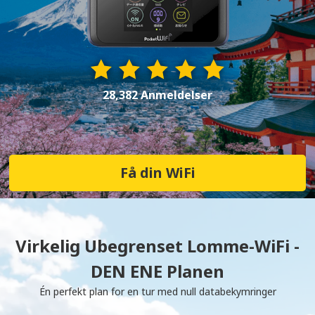
28,382 Anmeldelser
Få din WiFi
Virkelig Ubegrenset Lomme-WiFi -
DEN ENE Planen
Én perfekt plan for en tur med null databekymringer