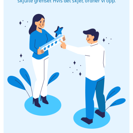
skjulte grenser. Hvis det skjer, ordner vi opp.