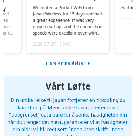
to a
We rented a Pocket WiFi from
Had no 
orked
Japan Wireless for 15 days and had
2026-0
cked
a great experience. It was very
irport
easy to set up, and the connection
ater to
speeds were excellent even with
four phones conne...
2026-07-27 11:09:01
Flere anmeldelser
Vårt Løfte
Din unike reise til Japan fortjener en tilkobling du
kan stole på. Mens andre leverandører lover
"ubegrenset" data bare for å senke hastigheten din
når du trenger det mest, garanterer vi at hastigheten
din aldri vil bli redusert. Ingen liten skrift, ingen