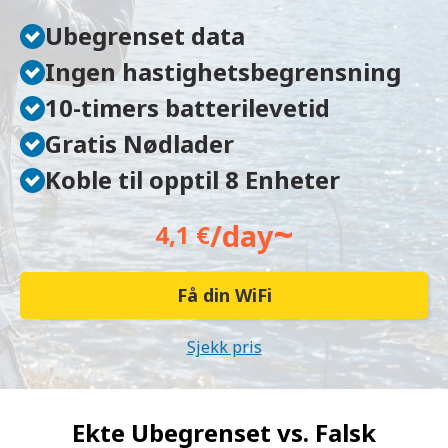
Ubegrenset data
Ingen hastighetsbegrensning
10-timers batterilevetid
Gratis Nødlader
Koble til opptil 8 Enheter
~
/day
4,1 €
Få din WiFi
Sjekk pris
Ekte Ubegrenset vs.
Falsk