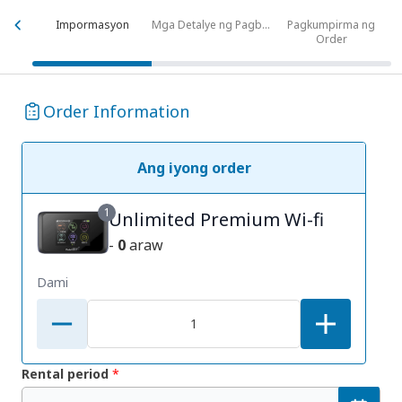
Impormasyon
Mga Detalye ng Pagbabayad
Pagkumpirma ng
Order
Order Information
Ang iyong order
1
Unlimited Premium Wi-fi
-
0
araw
Dami
Rental period
*