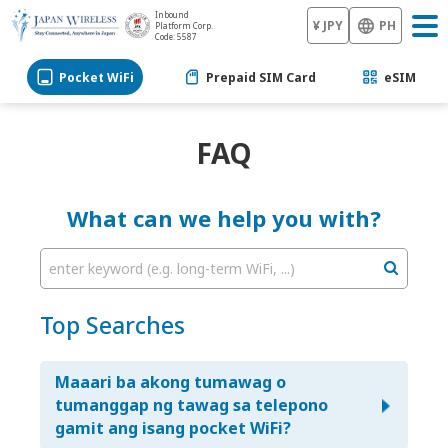
Inbound
¥ JPY
PH
Platform Corp.
Code: 5587
Pocket WiFi
Prepaid SIM Card
eSIM
FAQ
What can we help you with?
enter keyword (e.g. long-term WiFi, ...)
Top Searches
Maaari ba akong tumawag o
tumanggap ng tawag sa telepono
gamit ang isang pocket WiFi?