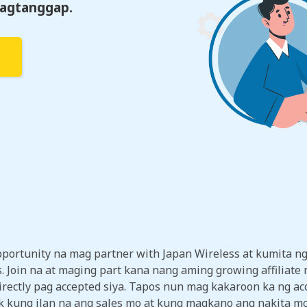
Pagtanggap.
portunity na mag partner with Japan Wireless at kumita n
s. Join na at maging part kana nang aming growing affiliate
irectly pag accepted siya. Tapos nun mag kakaroon ka ng acce
 kung ilan na ang sales mo at kung magkano ang nakita mo