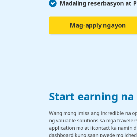
Madaling reserbasyon at 
Mag-apply ngayon
Start earning na
Wang mong imiss ang incredible na op
ng valuable solutions sa mga traveler
application mo at iicontact ka namin d
dashboard kung saan pwede mo icheck