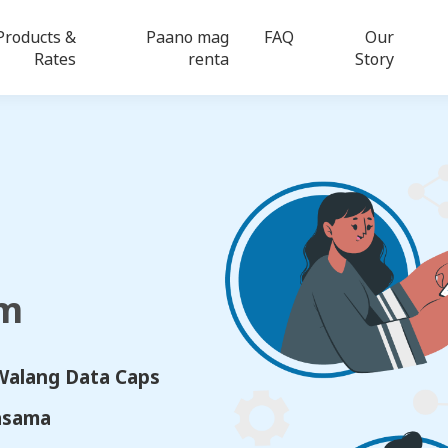
Products &
Paano mag
FAQ
Our
Rates
renta
Story
am
 Walang Data Caps
asama