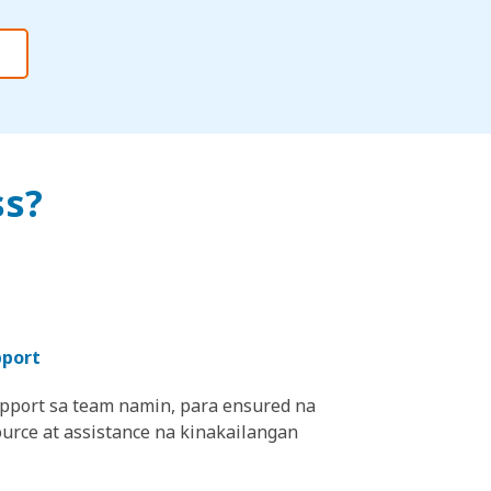
ss?
pport
upport sa team namin, para ensured na
urce at assistance na kinakailangan