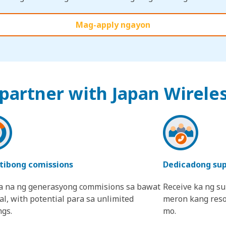
Mag-apply ngayon
partner with Japan Wirele
tibong comissions
Dedicadong su
ka na ng generasyong commisions sa bawat
Receive ka ng s
al, with potential para sa unlimited
meron kang reso
ngs.
mo.