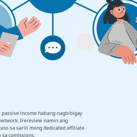
g passive income habang nagbibigay
 network. Irereview namin ang
ss sa sarili mong dedicated affiliate
 sa comissions.