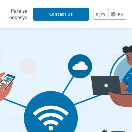
Para sa
Contact Us
¥ JPY
PH
negosyo